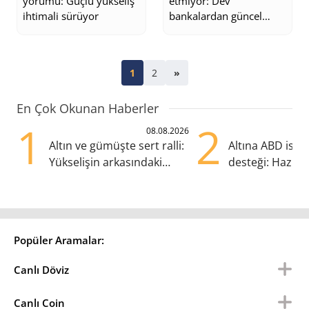
yorumu: Güçlü yükseliş
etmiyor: Dev
ihtimali sürüyor
bankalardan güncel
tahminler
1
2
»
En Çok Okunan Haberler
1
2
08.08.2026
Altın ve gümüşte sert ralli:
Altına ABD ist
Yükselişin arkasındaki
desteği: Hazira
kritik etkenler
yana en yüksek
Popüler Aramalar:
Canlı Döviz
Canlı Coin