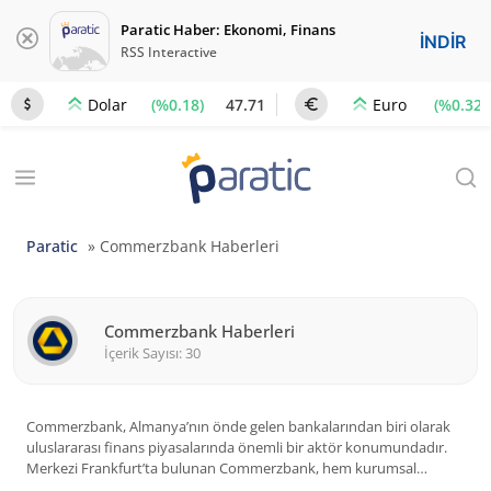
Paratic Haber: Ekonomi, Finans
İNDİR
RSS Interactive
(%0.18)
47.71
(%0.32)
Dolar
Euro
Paratic
»
Commerzbank Haberleri
Commerzbank Haberleri
İçerik Sayısı: 30
Commerzbank, Almanya’nın önde gelen bankalarından biri olarak
uluslararası finans piyasalarında önemli bir aktör konumundadır.
Merkezi Frankfurt’ta bulunan Commerzbank, hem kurumsal
bankacılık hem de yatırım ve perakende bankacılığı alanlarında