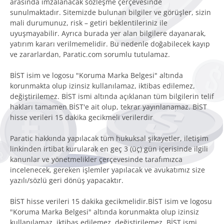
arasında imzalanacak sözleşme çerçevesinde
sunulmaktadır. Sitemizde bulunan bilgiler ve görüşler, sizin
mali durumunuz, risk – getiri beklentileriniz ile
uyuşmayabilir. Ayrıca burada yer alan bilgilere dayanarak,
yatırım kararı verilmemelidir. Bu nedenle doğabilecek kayıp
ve zararlardan, Paratic.com sorumlu tutulamaz.
BİST isim ve logosu "Koruma Marka Belgesi" altında
korunmakta olup izinsiz kullanılamaz, iktibas edilemez,
değiştirilemez. BİST ismi altında açıklanan tüm bilgilerin telif
hakları tamamen BİST'e ait olup, tekrar yayınlanamaz. BİST
hisse verileri 15 dakika gecikmeli verilerdir
Paratic hakkında yapılacak tüm hukuksal şikayetler, iletişim
linkinden irtibat kurularak en geç 3 (üç) gün içerisinde ilgili
kanunlar ve yönetmelikler çerçevesinde tarafımızca
incelenecek, gereken işlemler yapılacak ve avukatımız size
yazılı/sözlü geri dönüş yapacaktır.
BİST hisse verileri 15 dakika gecikmelidir.BİST isim ve logosu
"Koruma Marka Belgesi" altında korunmakta olup izinsiz
kullanılamaz, iktibas edilemez, değiştirilemez. BİST ismi