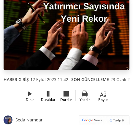
HABER GİRİŞ
12 Eylül 2023 11:42
SON GÜNCELLEME
23 Ocak 20
Dinle
Duraklat
Durdur
Yazdır
Boyut
Seda Namdar