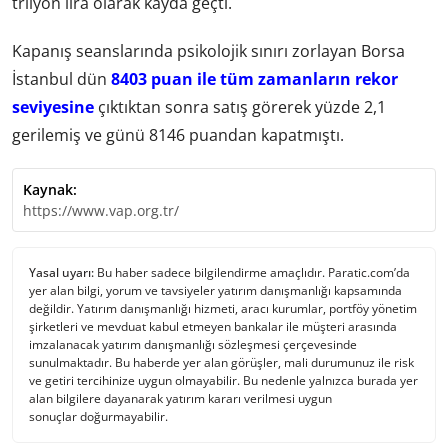
trilyon lira olarak kayda geçti.
Kapanış seanslarında psikolojik sınırı zorlayan Borsa
İstanbul dün
8403 puan ile tüm zamanların rekor
seviyesine
çıktıktan sonra satış görerek yüzde 2,1
gerilemiş ve günü 8146 puandan kapatmıştı.
Kaynak:
https://www.vap.org.tr/
Yasal uyarı:
Bu haber sadece bilgilendirme amaçlıdır. Paratic.com’da
yer alan bilgi, yorum ve tavsiyeler yatırım danışmanlığı kapsamında
değildir. Yatırım danışmanlığı hizmeti, aracı kurumlar, portföy yönetim
şirketleri ve mevduat kabul etmeyen bankalar ile müşteri arasında
imzalanacak yatırım danışmanlığı sözleşmesi çerçevesinde
sunulmaktadır. Bu haberde yer alan görüşler, mali durumunuz ile risk
ve getiri tercihinize uygun olmayabilir. Bu nedenle yalnızca burada yer
alan bilgilere dayanarak yatırım kararı verilmesi uygun
sonuçlar doğurmayabilir.