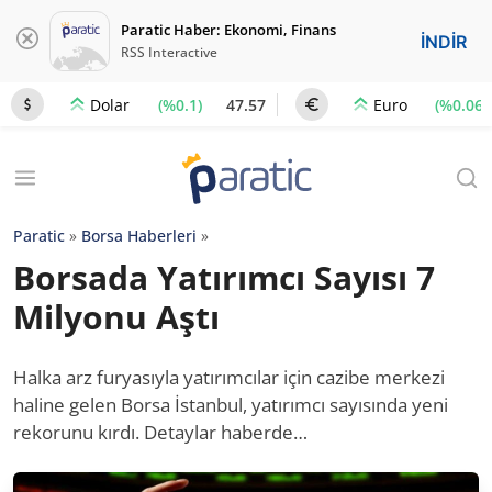
Paratic Haber: Ekonomi, Finans
İNDİR
RSS Interactive
(%0.1)
47.57
(%0.06)
Dolar
Euro
Paratic
»
Borsa Haberleri
»
Borsada Yatırımcı Sayısı 7
Milyonu Aştı
Halka arz furyasıyla yatırımcılar için cazibe merkezi
haline gelen Borsa İstanbul, yatırımcı sayısında yeni
rekorunu kırdı. Detaylar haberde…