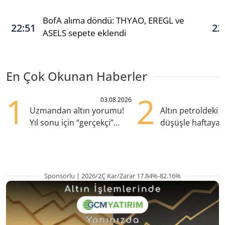
BofA alıma döndü: THYAO, EREGL ve
22:51
22
ASELS sepete eklendi
En Çok Okunan Haberler
1
2
03.08.2026
Uzmandan altın yorumu!
Altın petroldeki s
Yıl sonu için “gerçekçi”
düşüşle haftaya y
beklenti ne?
başladı
Sponsorlu | 2026/2Ç Kar/Zarar 17.84%-82.16%