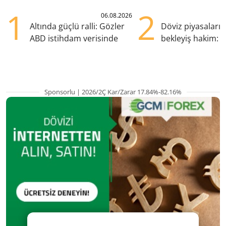
1
2
06.08.2026
Altında güçlü ralli: Gözler
Döviz piyasaları
ABD istihdam verisinde
bekleyiş hakim: Y
pozisyondan kaçı
Sponsorlu | 2026/2Ç Kar/Zarar 17.84%-82.16%