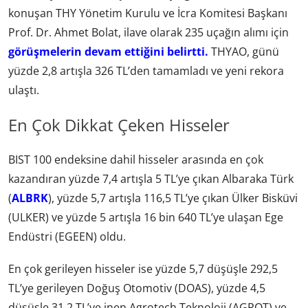
konuşan THY Yönetim Kurulu ve İcra Komitesi Başkanı
Prof. Dr. Ahmet Bolat, ilave olarak 235 uçağın alımı için
görüşmelerin devam ettiğini belirtti.
THYAO, günü
yüzde 2,8 artışla 326 TL’den tamamladı ve yeni rekora
ulaştı.
En Çok Dikkat Çeken Hisseler
BIST 100 endeksine dahil hisseler arasında en çok
kazandıran yüzde 7,4 artışla 5 TL’ye çıkan Albaraka Türk
(
ALBRK
), yüzde 5,7 artışla 116,5 TL’ye çıkan Ülker Bisküvi
(ULKER) ve yüzde 5 artışla 16 bin 640 TL’ye ulaşan Ege
Endüstri (EGEEN) oldu.
En çok gerileyen hisseler ise yüzde 5,7 düşüşle 292,5
TL’ye gerileyen Doğuş Otomotiv (DOAS), yüzde 4,5
düşüşle 31,2 TL’ye inen Agrotech Teknoloji (AGROT) ve