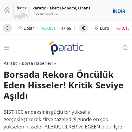
Paratic Haber: Ekonomi, Finans
İNDİR
RSS Interactive
(%0.05)
47.65
(%-0.13)
Dolar
Euro
Paratic
»
Borsa Haberleri
»
Borsada Rekora Öncülük
Eden Hisseler! Kritik Seviye
Aşıldı
BIST 100 endeksinin güçlü bir yükseliş
gerçekleştirerek zirve tazelediği günde en çok
yükselen hisseler ALBRK, ULKER ve EGEEN oldu. İşte