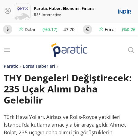
Paratic Haber: Ekonomi, Finans
İNDİR
RSS Interactive
(%0.17)
47.70
(%0.26)
Dolar
Euro
Paratic
»
Borsa Haberleri
»
THY Dengeleri Değiştirecek:
235 Uçak Alımı Daha
Gelebilir
Türk Hava Yolları, Airbus ve Rolls-Royce yetkilileri
İstanbul’da kutlama amacıyla bir araya geldi. Ahmet
Bolat, 235 uçağın daha alımı için görüştüklerini