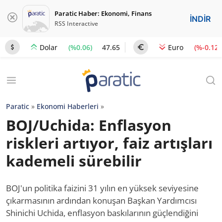
Paratic Haber: Ekonomi, Finans
İNDİR
RSS Interactive
(%0.06)
47.65
(%-0.12)
Dolar
Euro
Paratic
»
Ekonomi Haberleri
»
BOJ/Uchida: Enflasyon
riskleri artıyor, faiz artışları
kademeli sürebilir
BOJ'un politika faizini 31 yılın en yüksek seviyesine
çıkarmasının ardından konuşan Başkan Yardımcısı
Shinichi Uchida, enflasyon baskılarının güçlendiğini