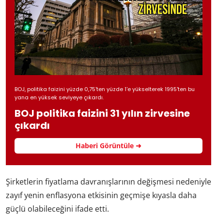
BOJ, politika faizini yüzde 0,75'ten yüzde 1'e yükselterek 1995'ten bu
yana en yüksek seviyeye çıkardı.
BOJ politika faizini 31 yılın zirvesine
çıkardı
Haberi Görüntüle ➜
Şirketlerin fiyatlama davranışlarının değişmesi nedeniyle
zayıf yenin enflasyona etkisinin geçmişe kıyasla daha
güçlü olabileceğini ifade etti.