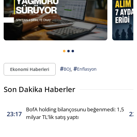
#
#
,
BOJ
Enflasyon
Ekonomi Haberleri
Son Dakika Haberler
BofA holding bilançosunu beğenmedi: 1,5
23:17
22
milyar TL’lik satış yaptı