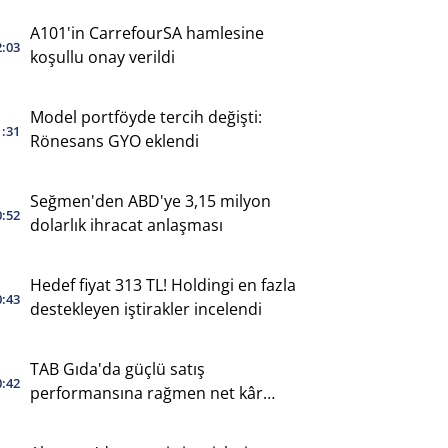
A101'in CarrefourSA hamlesine
2:03
koşullu onay verildi
Model portföyde tercih değişti:
1:31
Rönesans GYO eklendi
Seğmen'den ABD'ye 3,15 milyon
0:52
dolarlık ihracat anlaşması
Hedef fiyat 313 TL! Holdingi en fazla
0:43
destekleyen iştirakler incelendi
TAB Gıda'da güçlü satış
0:42
performansına rağmen net kâr
geriledi