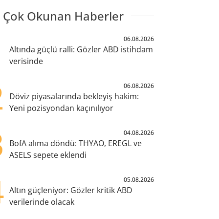
 Çok Okunan Haberler
1
06.08.2026
Altında güçlü ralli: Gözler ABD istihdam
verisinde
2
06.08.2026
Döviz piyasalarında bekleyiş hakim:
Yeni pozisyondan kaçınılıyor
3
04.08.2026
BofA alıma döndü: THYAO, EREGL ve
ASELS sepete eklendi
4
05.08.2026
Altın güçleniyor: Gözler kritik ABD
verilerinde olacak