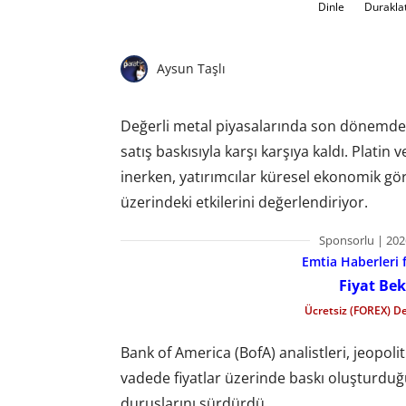
Dinle
Durakla
Aysun Taşlı
Değerli metal piyasalarında son dönemde ya
satış baskısıyla karşı karşıya kaldı. Platin 
inerken, yatırımcılar küresel ekonomik gö
üzerindeki etkilerini değerlendiriyor.
Sponsorlu | 202
Emtia Haberleri f
Fiyat Bek
Ücretsiz (FOREX) D
Bank of America (BofA) analistleri, jeopoliti
vadede fiyatlar üzerinde baskı oluşturduğu
duruşlarını sürdürdü.