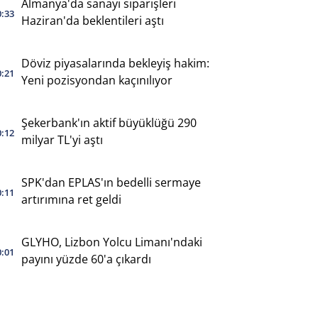
Almanya'da sanayi siparişleri
0:33
Haziran'da beklentileri aştı
Döviz piyasalarında bekleyiş hakim:
0:21
Yeni pozisyondan kaçınılıyor
Şekerbank'ın aktif büyüklüğü 290
0:12
milyar TL'yi aştı
SPK'dan EPLAS'ın bedelli sermaye
0:11
artırımına ret geldi
GLYHO, Lizbon Yolcu Limanı'ndaki
0:01
payını yüzde 60'a çıkardı