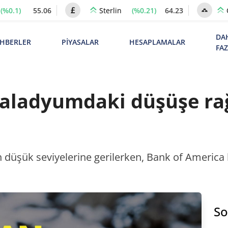
(%0.1)
55.06
(%0.21)
64.23
Sterlin
DA
HBERLER
PİYASALAR
HESAPLAMALAR
FA
 paladyumdaki düşüşe ra
 en düşük seviyelerine gerilerken, Bank of America
So