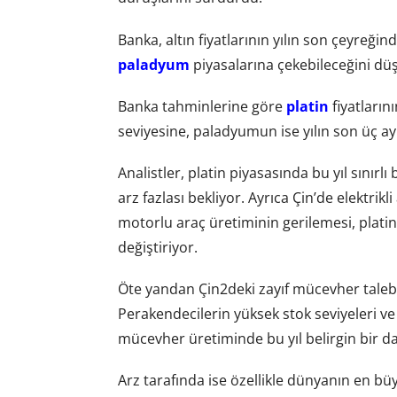
Banka, altın fiyatlarının yılın son çeyreği
paladyum
piyasalarına çekebileceğini dü
Banka tahminlerine göre
platin
fiyatların
seviyesine, paladyumun ise yılın son üç ay
Analistler, platin piyasasında bu yıl sınır
arz fazlası bekliyor. Ayrıca Çin’de elektrik
motorlu araç üretiminin gerilemesi, platin
değiştiriyor.
Öte yandan Çin2deki zayıf mücevher talebi 
Perakendecilerin yüksek stok seviyeleri ve
mücevher üretiminde bu yıl belirgin bir d
Arz tarafında ise özellikle dünyanın en büy