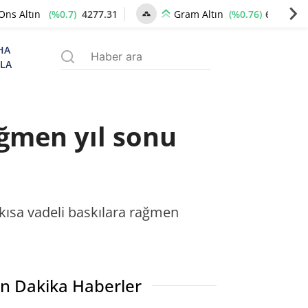
(%0.7)
4277.31
(%0.76)
6545.71
Ons Altın
Gram Altın
HA
ZLA
ğmen yıl sonu
 kısa vadeli baskılara rağmen
n Dakika Haberler