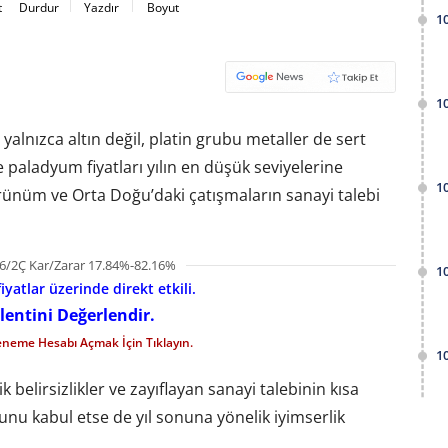
t
Durdur
Yazdır
Boyut
1
1
lnızca altın değil, platin grubu metaller de sert
ve paladyum fiyatları yılın en düşük seviyelerine
1
rünüm ve Orta Doğu’daki çatışmaların sanayi talebi
6/2Ç Kar/Zarar 17.84%-82.16%
1
iyatlar üzerinde direkt etkili.
lentini Değerlendir.
eneme Hesabı Açmak İçin Tıklayın.
1
k belirsizlikler ve zayıflayan sanayi talebinin kısa
nu kabul etse de yıl sonuna yönelik iyimserlik