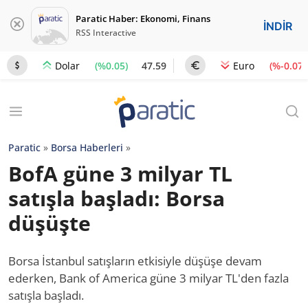
Paratic Haber: Ekonomi, Finans
İNDİR
RSS Interactive
(%0.05)
47.59
(%-0.07)
Dolar
Euro
Paratic
»
Borsa Haberleri
»
BofA güne 3 milyar TL
satışla başladı: Borsa
düşüşte
Borsa İstanbul satışların etkisiyle düşüşe devam
ederken, Bank of America güne 3 milyar TL'den fazla
satışla başladı.