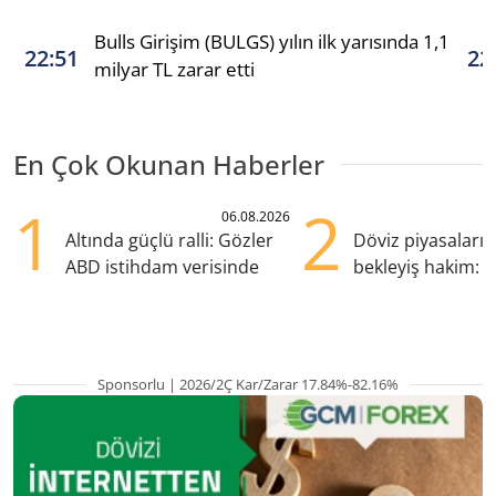
Bulls Girişim (BULGS) yılın ilk yarısında 1,1
22:51
22
milyar TL zarar etti
En Çok Okunan Haberler
1
2
06.08.2026
Altında güçlü ralli: Gözler
Döviz piyasaları
ABD istihdam verisinde
bekleyiş hakim: Y
pozisyondan kaçı
Sponsorlu | 2026/2Ç Kar/Zarar 17.84%-82.16%