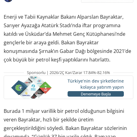
Enerji ve Tabii Kaynaklar Bakanı Alparslan Bayraktar,
Sarıyer Ayazağa Atatürk Stadı’nda iftar programına
katıldı ve Üsküdar’da Mehmet Genç Kütüphanesi’nde
gençlerle bir araya geldi. Bakan Bayraktar
konuşmasında Şırnak’ın Gabar Dağı bölgesinde 2021’de
çok büyük bir petrol keşfi yaptıklarını hatırlattı.
Sponsorlu | 2026/2Ç Kar/Zarar 17.84%-82.16%
Türkiye’nin dev şirketlerine
kolayca yatırım yapın
Denemeye Başla
Burada 1 milyar varillik bir petrol olduğunun bilgisini
veren Bayraktar, hızlı bir şekilde üretim
gerçekleştirildiğini söyledi. Bakan Bayraktar sözlerinin
devamında, “Günlük 37 bin varile çıktık. Ramazan