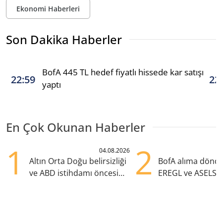
Ekonomi Haberleri
Son Dakika Haberler
BofA 445 TL hedef fiyatlı hissede kar satışı
22:59
22
yaptı
En Çok Okunan Haberler
1
2
04.08.2026
Altın Orta Doğu belirsizliği
BofA alıma dönd
ve ABD istihdamı öncesi
EREGL ve ASELS 
yükselişte
eklendi