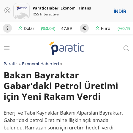
Paratic Haber: Ekonomi, Finans
İNDİR
RSS Interactive
(%0.04)
47.59
(%0.19)
Dolar
Euro
Paratic
»
Ekonomi Haberleri
»
Bakan Bayraktar
Gabar’daki Petrol Üretimi
için Yeni Rakam Verdi
Enerji ve Tabii Kaynaklar Bakanı Alparslan Bayraktar,
Gabar'daki petrol üretimine ilişkin açıklamada
bulundu. Ramazan sonu için üretim hedefi verdi.