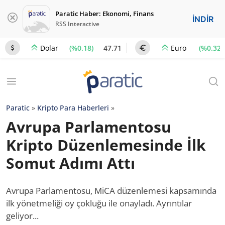
Paratic Haber: Ekonomi, Finans
İNDİR
RSS Interactive
(%0.18)
47.71
(%0.32)
Dolar
Euro
Paratic
»
Kripto Para Haberleri
»
Avrupa Parlamentosu
Kripto Düzenlemesinde İlk
Somut Adımı Attı
Avrupa Parlamentosu, MiCA düzenlemesi kapsamında
ilk yönetmeliği oy çokluğu ile onayladı. Ayrıntılar
geliyor...