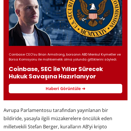
Coinbase CEO’su Brian Armstrong, borsanın ABD Menkul Kıymetler ve
Borsa Komisyonu ile mahkemelik olma yolunda gittiklerini söyledi.
Coinbase, SEC ile Yıllar Sürecek
Hukuk Savaşına Hazırlanıyor
Haberi Görüntüle ➜
Avrupa Parlamentosu tarafından yayınlanan bir
bildiride, yasayla ilgili müzakerelere öncülük eden
milletvekili Stefan Berger, kuralların AB’yi kripto