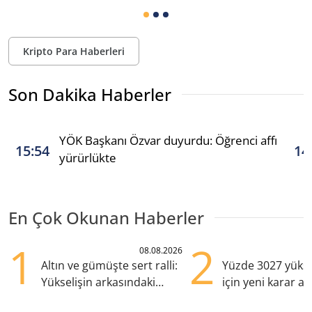
Kripto Para Haberleri
Son Dakika Haberler
YÖK Başkanı Özvar duyurdu: Öğrenci affı
15:54
14
yürürlükte
En Çok Okunan Haberler
1
2
08.08.2026
Altın ve gümüşte sert ralli:
Yüzde 3027 yükse
Yükselişin arkasındaki
için yeni karar al
kritik etkenler