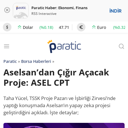
Paratic Haber: Ekonomi, Finans
İNDİR
RSS Interactive
(%0.18)
47.71
(%0.32)
Dolar
Euro
Paratic
»
Borsa Haberleri
»
Aselsan’dan Çığır Açacak
Proje: ASEL CPT
Taha Yücel, TSSK Proje Pazarı ve İşbirliği Zirvesi’nde
yaptığı konuşmada Aselsan’ın yapay zeka projesi
geliştirdiğini açıkladı. İşte detaylar;