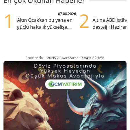
En Çok Okunan Haberler
1
2
07.08.2026
Altın Ocak'tan bu yana en
Altına ABD istih
güçlü haftalık yükselişe
desteği: Haziran
hazırlanıyor
yana en yüksek s
Sponsorlu | 2026/2Ç Kar/Zarar 17.84%-82.16%