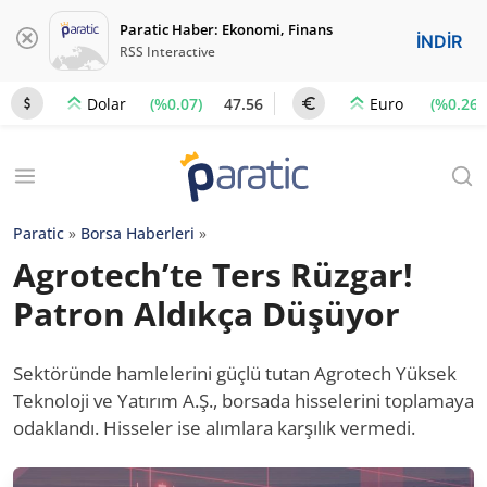
Paratic Haber: Ekonomi, Finans
İNDİR
RSS Interactive
(%0.07)
47.56
(%0.26)
Dolar
Euro
Paratic
»
Borsa Haberleri
»
Agrotech’te Ters Rüzgar!
Patron Aldıkça Düşüyor
Sektöründe hamlelerini güçlü tutan Agrotech Yüksek
Teknoloji ve Yatırım A.Ş., borsada hisselerini toplamaya
odaklandı. Hisseler ise alımlara karşılık vermedi.