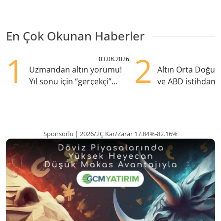
En Çok Okunan Haberler
1
2
03.08.2026
Uzmandan altın yorumu!
Altın Orta Doğu be
Yıl sonu için “gerçekçi”
ve ABD istihdamı
beklenti ne?
yükselişte
Sponsorlu | 2026/2Ç Kar/Zarar 17.84%-82.16%