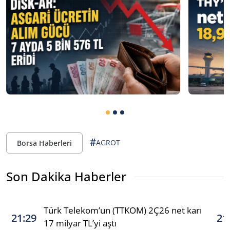
#
AGROT
Borsa Haberleri
Son Dakika Haberler
Türk Telekom’un (TTKOM) 2Ç26 net karı
21:29
21
17 milyar TL’yi aştı