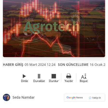
HABER GİRİŞ
05 Mart 2024 12:24
SON GÜNCELLEME
16 Ocak 20
Dinle
Duraklat
Durdur
Yazdır
Boyut
Seda Namdar