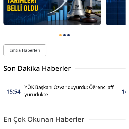
Emtia Haberleri
Son Dakika Haberler
YÖK Başkanı Özvar duyurdu: Öğrenci affı
15:54
14
yürürlükte
En Çok Okunan Haberler