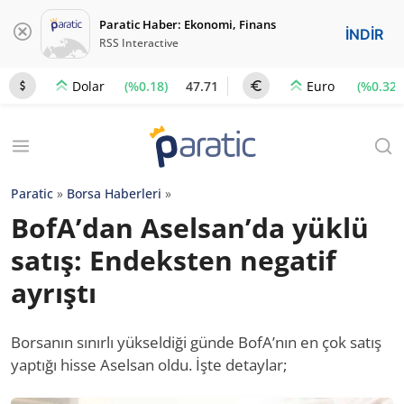
Paratic Haber: Ekonomi, Finans
İNDİR
RSS Interactive
(%0.18)
47.71
(%0.32)
Dolar
Euro
Paratic
»
Borsa Haberleri
»
BofA’dan Aselsan’da yüklü
satış: Endeksten negatif
ayrıştı
Borsanın sınırlı yükseldiği günde BofA’nın en çok satış
yaptığı hisse Aselsan oldu. İşte detaylar;