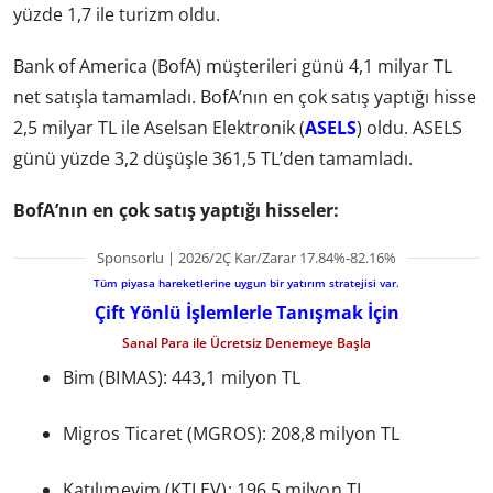
yüzde 1,7 ile turizm oldu.
Bank of America (BofA) müşterileri günü 4,1 milyar TL
net satışla tamamladı. BofA’nın en çok satış yaptığı hisse
2,5 milyar TL ile Aselsan Elektronik (
ASELS
) oldu. ASELS
günü yüzde 3,2 düşüşle 361,5 TL’den tamamladı.
BofA’nın en çok satış yaptığı hisseler:
Sponsorlu | 2026/2Ç Kar/Zarar 17.84%-82.16%
Tüm piyasa hareketlerine uygun bir yatırım stratejisi var.
Çift Yönlü İşlemlerle Tanışmak İçin
Sanal Para ile Ücretsiz Denemeye Başla
Bim (BIMAS): 443,1 milyon TL
Migros Ticaret (MGROS): 208,8 milyon TL
Katılımevim (KTLEV): 196,5 milyon TL