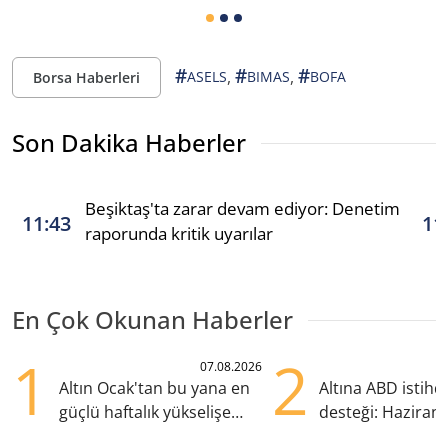
#
#
#
,
,
ASELS
BIMAS
BOFA
Borsa Haberleri
Son Dakika Haberler
Beşiktaş'ta zarar devam ediyor: Denetim
11:43
11
raporunda kritik uyarılar
En Çok Okunan Haberler
1
2
07.08.2026
Altın Ocak'tan bu yana en
Altına ABD istih
güçlü haftalık yükselişe
desteği: Haziran
hazırlanıyor
yana en yüksek s