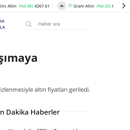
(%0.48)
4267.61
(%0.53)
6530.83
Ons Altın
Gram Altın
HA
ZLA
aşımaya
lenmesiyle altın fiyatları geriledi.
n Dakika Haberler