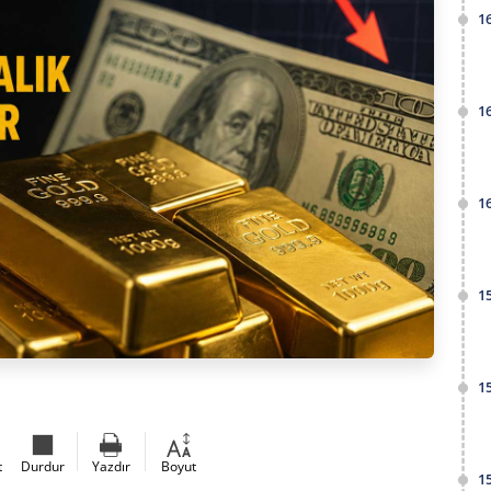
1
1
1
1
1
t
Durdur
Yazdır
Boyut
1