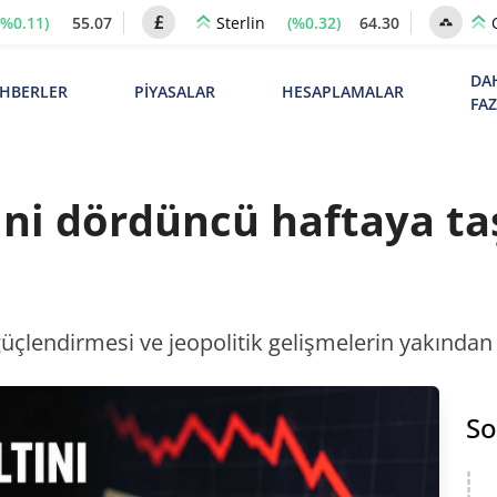
(%0.11)
55.07
(%0.32)
64.30
Sterlin
DA
HBERLER
PİYASALAR
HESAPLAMALAR
FA
sini dördüncü haftaya t
üçlendirmesi ve jeopolitik gelişmelerin yakından iz
So