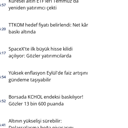
Küresel altın ETF'leri Temmuz'da
6:57
yeniden yatırımcı çekti
TTKOM hedef fiyatı belirlendi: Net kâr
6:20
baskı altında
SpaceX'te ilk büyük hisse kilidi
6:17
açılıyor: Gözler yatırımcılarda
Yüksek enflasyon Eylül'de faiz artışını
5:54
gündeme taşıyabilir
Borsada KCHOL endeksi baskılıyor!
5:52
Gözler 13 bin 600 puanda
Altının yükselişi sürebilir:
5:41
Dolarsızlaşma boğa piyasasını