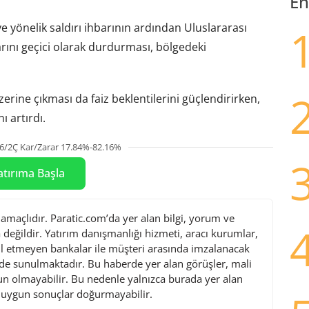
En
yönelik saldırı ihbarının ardından Uluslararası
rını geçici olarak durdurması, bölgedeki
rine çıkması da faiz beklentilerini güçlendirirken,
ı artırdı.
6/2Ç Kar/Zarar 17.84%-82.16%
atırıma Başla
maçlıdır. Paratic.com’da yer alan bilgi, yorum ve
değildir. Yatırım danışmanlığı hizmeti, aracı kurumlar,
l etmeyen bankalar ile müşteri arasında imzalanacak
de sunulmaktadır. Bu haberde yer alan görüşler, mali
gun olmayabilir. Bu nedenle yalnızca burada yer alan
i uygun sonuçlar doğurmayabilir.