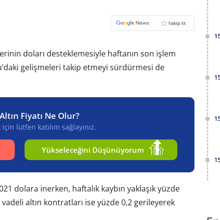
1
tilerinin doları desteklemesiyle haftanın son işlem
u’daki gelişmeleri takip etmeyi sürdürmesi de
1
Altın Fiyatı Ne Olur?
1
için lütfen katılım sağlayınız.
Yükseleceğini Düşünüyorum
1
.021 dolara inerken, haftalık kaybın yaklaşık yüzde
adeli altın kontratları ise yüzde 0,2 gerileyerek