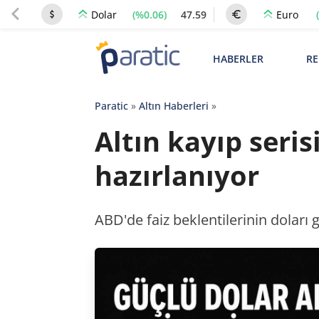
(%0.06)
47.59
Dolar
Euro
HABERLER
RE
Paratic
»
Altın Haberleri
»
Altın kayıp seri
hazırlanıyor
ABD'de faiz beklentilerinin doları g