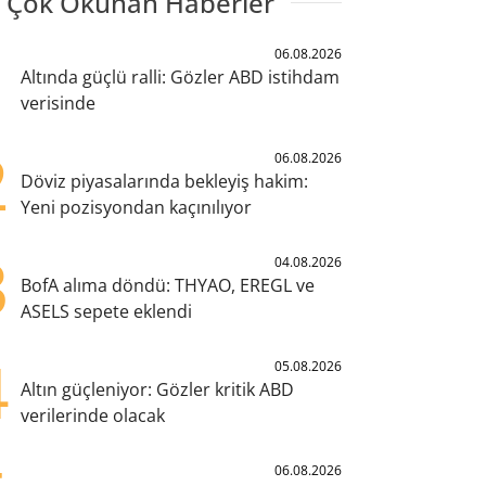
 Çok Okunan Haberler
1
06.08.2026
Altında güçlü ralli: Gözler ABD istihdam
verisinde
2
06.08.2026
Döviz piyasalarında bekleyiş hakim:
Yeni pozisyondan kaçınılıyor
3
04.08.2026
BofA alıma döndü: THYAO, EREGL ve
ASELS sepete eklendi
4
05.08.2026
Altın güçleniyor: Gözler kritik ABD
verilerinde olacak
06.08.2026