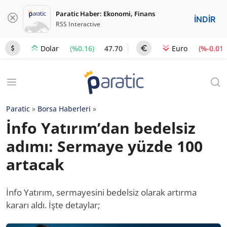
Paratic Haber: Ekonomi, Finans
İNDİR
RSS Interactive
(%0.16)
47.70
(%-0.01)
Dolar
Euro
Paratic
»
Borsa Haberleri
»
İnfo Yatırım’dan bedelsiz
adımı: Sermaye yüzde 100
artacak
İnfo Yatırım, sermayesini bedelsiz olarak artırma
kararı aldı. İşte detaylar;