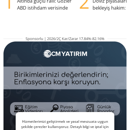
1
2
Altında güçlü ralli: Gözler
Döviz piyasaları
ABD istihdam verisinde
bekleyiş hakim: Y
pozisyondan kaçı
Sponsorlu | 2026/2Ç Kar/Zarar 17.84%-82.16%
Hizmetlerimizi geliştirmek ve yasal mevzuata uygun
şekilde çerezler kullanıyoruz. Detaylı bilgi ve iptal için