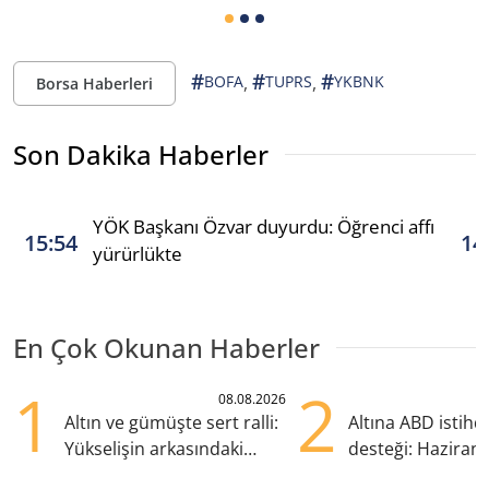
#
#
#
,
,
BOFA
TUPRS
YKBNK
Borsa Haberleri
Son Dakika Haberler
YÖK Başkanı Özvar duyurdu: Öğrenci affı
15:54
14
yürürlükte
En Çok Okunan Haberler
1
2
08.08.2026
Altın ve gümüşte sert ralli:
Altına ABD istih
Yükselişin arkasındaki
desteği: Haziran
kritik etkenler
yana en yüksek s