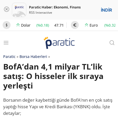
Paratic Haber: Ekonomi, Finans
İNDİR
RSS Interactive
(%0.18)
47.71
(%0.32)
Dolar
Euro
Paratic
»
Borsa Haberleri
»
BofA’dan 4,1 milyar TL’lik
satış: O hisseler ilk sıraya
yerleşti
Borsanın değer kaybettiği günde BofA’nın en çok satış
yaptığı hisse Yapı ve Kredi Bankası (YKBNK) oldu. İşte
detaylar;