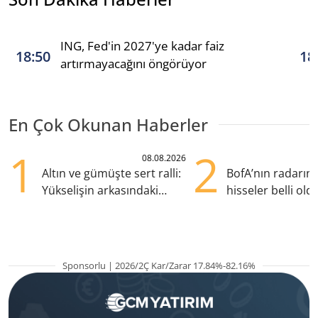
ING, Fed'in 2027'ye kadar faiz
18:50
18
artırmayacağını öngörüyor
En Çok Okunan Haberler
1
2
08.08.2026
Altın ve gümüşte sert ralli:
BofA’nın radarın
Yükselişin arkasındaki
hisseler belli old
kritik etkenler
TRALT, satışta T
Sponsorlu | 2026/2Ç Kar/Zarar 17.84%-82.16%