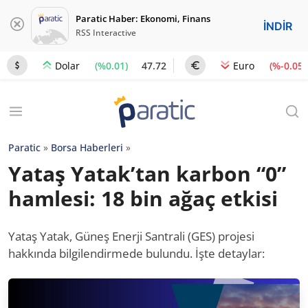
Paratic Haber: Ekonomi, Finans
İNDİR
RSS Interactive
(%0.01)
47.72
(%-0.05)
Dolar
Euro
Paratic
»
Borsa Haberleri
»
Yataş Yatak’tan karbon “0”
hamlesi: 18 bin ağaç etkisi
Yataş Yatak, Güneş Enerji Santrali (GES) projesi
hakkında bilgilendirmede bulundu. İşte detaylar: