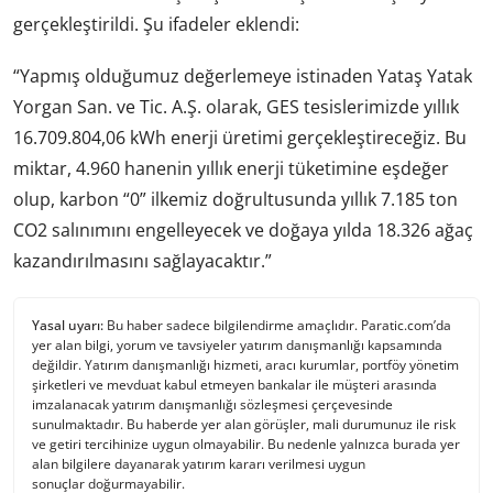
gerçekleştirildi. Şu ifadeler eklendi:
“Yapmış olduğumuz değerlemeye istinaden Yataş Yatak
Yorgan San. ve Tic. A.Ş. olarak, GES tesislerimizde yıllık
16.709.804,06 kWh enerji üretimi gerçekleştireceğiz. Bu
miktar, 4.960 hanenin yıllık enerji tüketimine eşdeğer
olup, karbon “0” ilkemiz doğrultusunda yıllık 7.185 ton
CO2 salınımını engelleyecek ve doğaya yılda 18.326 ağaç
kazandırılmasını sağlayacaktır.”
Yasal uyarı:
Bu haber sadece bilgilendirme amaçlıdır. Paratic.com’da
yer alan bilgi, yorum ve tavsiyeler yatırım danışmanlığı kapsamında
değildir. Yatırım danışmanlığı hizmeti, aracı kurumlar, portföy yönetim
şirketleri ve mevduat kabul etmeyen bankalar ile müşteri arasında
imzalanacak yatırım danışmanlığı sözleşmesi çerçevesinde
sunulmaktadır. Bu haberde yer alan görüşler, mali durumunuz ile risk
ve getiri tercihinize uygun olmayabilir. Bu nedenle yalnızca burada yer
alan bilgilere dayanarak yatırım kararı verilmesi uygun
sonuçlar doğurmayabilir.