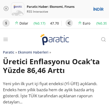
Paratic Haber: Ekonomi, Finans
İNDİR
RSS Interactive
(%0.17)
47.70
(%0.35)
Dolar
Euro
Paratic
»
Ekonomi Haberleri
»
Üretici Enflasyonu Ocak’ta
Yüzde 86,46 Arttı
Yeni yılın ilk yurt içi fiyat endeksi (Yİ-ÜFE) açıklandı.
Endeks hem yıllık bazda hem de aylık bazda artış
gösterdi. İşte TÜİK tarafından açıklanan raporun
detayları...