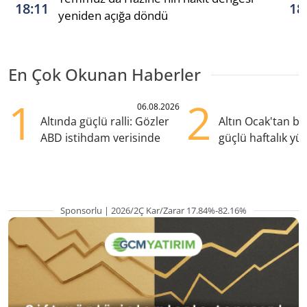
18:11
18
yeniden açığa döndü
En Çok Okunan Haberler
1
2
06.08.2026
Altında güçlü ralli: Gözler
Altın Ocak'tan b
ABD istihdam verisinde
güçlü haftalık yük
hazırlanıyor
Sponsorlu | 2026/2Ç Kar/Zarar 17.84%-82.16%