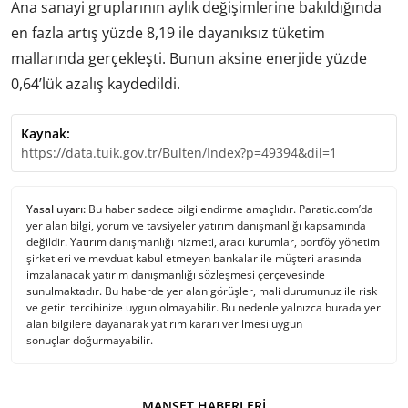
Ana sanayi gruplarının aylık değişimlerine bakıldığında
en fazla artış yüzde 8,19 ile dayanıksız tüketim
mallarında gerçekleşti. Bunun aksine enerjide yüzde
0,64’lük azalış kaydedildi.
Kaynak:
https://data.tuik.gov.tr/Bulten/Index?p=49394&dil=1
Yasal uyarı:
Bu haber sadece bilgilendirme amaçlıdır. Paratic.com’da
yer alan bilgi, yorum ve tavsiyeler yatırım danışmanlığı kapsamında
değildir. Yatırım danışmanlığı hizmeti, aracı kurumlar, portföy yönetim
şirketleri ve mevduat kabul etmeyen bankalar ile müşteri arasında
imzalanacak yatırım danışmanlığı sözleşmesi çerçevesinde
sunulmaktadır. Bu haberde yer alan görüşler, mali durumunuz ile risk
ve getiri tercihinize uygun olmayabilir. Bu nedenle yalnızca burada yer
alan bilgilere dayanarak yatırım kararı verilmesi uygun
sonuçlar doğurmayabilir.
MANŞET HABERLERI