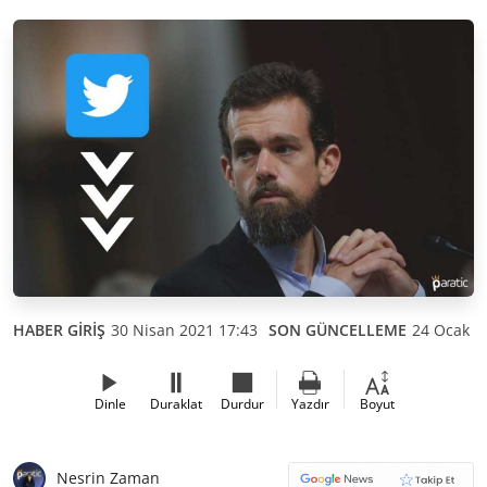
HABER GİRİŞ
30 Nisan 2021 17:43
SON GÜNCELLEME
24 Ocak 2
Dinle
Duraklat
Durdur
Yazdır
Boyut
Nesrin Zaman