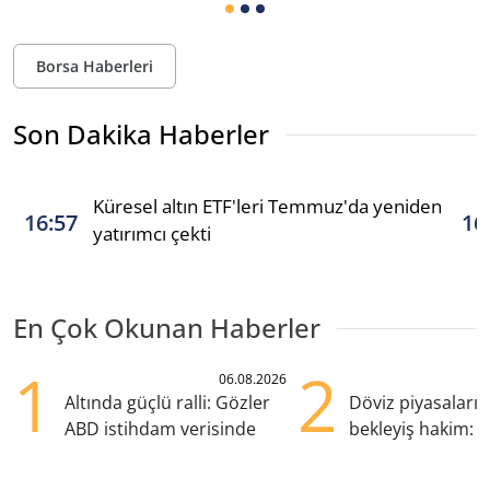
Borsa Haberleri
Son Dakika Haberler
Küresel altın ETF'leri Temmuz'da yeniden
16:57
16
yatırımcı çekti
En Çok Okunan Haberler
1
2
06.08.2026
Altında güçlü ralli: Gözler
Döviz piyasaları
ABD istihdam verisinde
bekleyiş hakim: Y
pozisyondan kaçı