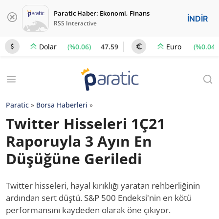
Paratic Haber: Ekonomi, Finans
İNDİR
RSS Interactive
(%0.06)
47.59
(%0.04)
Dolar
Euro
Paratic
»
Borsa Haberleri
»
Twitter Hisseleri 1Ç21
Raporuyla 3 Ayın En
Düşüğüne Geriledi
Twitter hisseleri, hayal kırıklığı yaratan rehberliğinin
ardından sert düştü. S&P 500 Endeksi'nin en kötü
performansını kaydeden olarak öne çıkıyor.