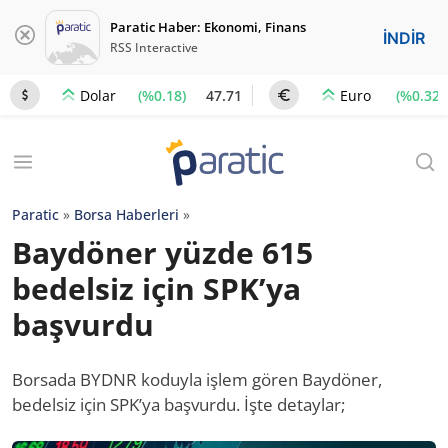
Paratic Haber: Ekonomi, Finans
İNDİR
RSS Interactive
(%0.18)
47.71
(%0.32)
Dolar
Euro
Paratic
»
Borsa Haberleri
»
Baydöner yüzde 615
bedelsiz için SPK’ya
başvurdu
Borsada BYDNR koduyla işlem gören Baydöner,
bedelsiz için SPK’ya başvurdu. İşte detaylar;