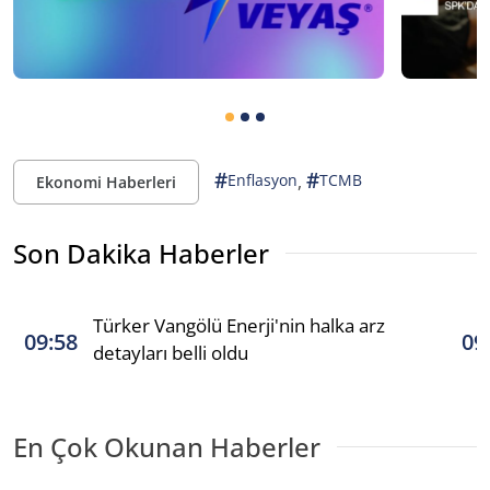
#
#
,
Enflasyon
TCMB
Ekonomi Haberleri
Son Dakika Haberler
Türker Vangölü Enerji'nin halka arz
09:58
09
detayları belli oldu
En Çok Okunan Haberler