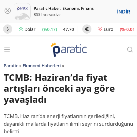
Paratic Haber: Ekonomi, Finans
İNDİR
RSS Interactive
(%0.17)
47.70
(%-0.01)
Dolar
Euro
Paratic
»
Ekonomi Haberleri
»
TCMB: Haziran’da fiyat
artışları önceki aya göre
yavaşladı
TCMB, Haziran’da enerji fiyatlarının gerilediğini,
dayanıklı mallarda fiyatların ılımlı seyrini sürdürdüğünü
belirtti.