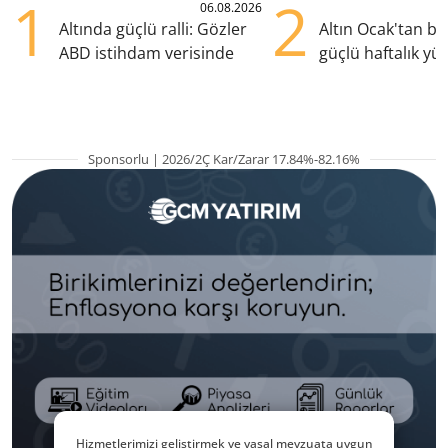
1
2
06.08.2026
Altında güçlü ralli: Gözler
Altın Ocak'tan b
ABD istihdam verisinde
güçlü haftalık yük
hazırlanıyor
Sponsorlu | 2026/2Ç Kar/Zarar 17.84%-82.16%
Hizmetlerimizi geliştirmek ve yasal mevzuata uygun