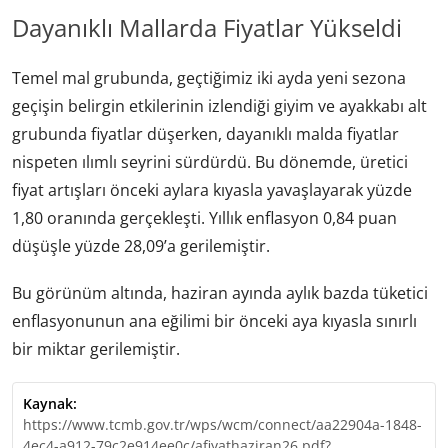
Dayanıklı Mallarda Fiyatlar Yükseldi
Temel mal grubunda, geçtiğimiz iki ayda yeni sezona
geçişin belirgin etkilerinin izlendiği giyim ve ayakkabı alt
grubunda fiyatlar düşerken, dayanıklı malda fiyatlar
nispeten ılımlı seyrini sürdürdü. Bu dönemde, üretici
fiyat artışları önceki aylara kıyasla yavaşlayarak yüzde
1,80 oranında gerçekleşti. Yıllık enflasyon 0,84 puan
düşüşle yüzde 28,09’a gerilemiştir.
Bu görünüm altında, haziran ayında aylık bazda tüketici
enflasyonunun ana eğilimi bir önceki aya kıyasla sınırlı
bir miktar gerilemiştir.
Kaynak:
https://www.tcmb.gov.tr/wps/wcm/connect/aa22904a-1848-
4ec4-a912-79c2e914ee0c/afiyathaziran26.pdf?