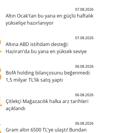
1
07.08.2026
Altın Ocak'tan bu yana en güçlü haftalık
yükselişe hazırlanıyor
2
07.08.2026
Altına ABD istihdam desteği:
Haziran’da bu yana en yüksek seviye
3
06.08.2026
BofA holding bilançosunu beğenmedi:
1,5 milyar TL’lik satış yaptı
4
06.08.2026
Çitlekçi Mağazacılık halka arz tarihleri
açıklandı
5
06.08.2026
Gram altın 6500 TL’ye ulaştı! Bundan