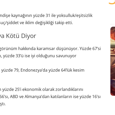
işe kaynağının yüzde 31 ile yoksulluk/eşitsizlik
uç/şiddet ve iklim değişikliği takip etti.
ya Kötü Diyor
k görünüm hakkında karamsar düşünüyor. Yüzde 67’si
, yüzde 33’ü ise iyi olduğunu savunuyor
a yüzde 79, Endonezya’da yüzde 64’lük kesim
n yüzde 25’i ekonomik olarak zorlandıklarını
 66’sı, ABD ve Almanya’dan katılanların ise yüzde 16’sı
tı.