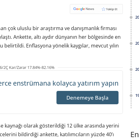
2
an çok uluslu bir araştırma ve danışmanlık firması
laştı. Ankette, altı aydır dünyanın her bölgesinde en
2
belirtildi. Enflasyona yönelik kaygılar, mevcut yılın
6/2Ç Kar/Zarar 17.84%-82.16%
2
erce enstrümana
kolayca yatırım yapın
1
Denemeye Başla
 kaynağı olarak gösterildiği 12 ülke arasında yerini
En
lerini bildirdiği ankette, katılımcıların yüzde 40’ı