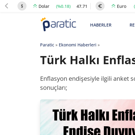
(%0.18)
47.71
Dolar
Euro
HABERLER
RE
Paratic
»
Ekonomi Haberleri
»
Türk Halkı Enfl
Enflasyon endişesiyle ilgili anket 
sonuçları;