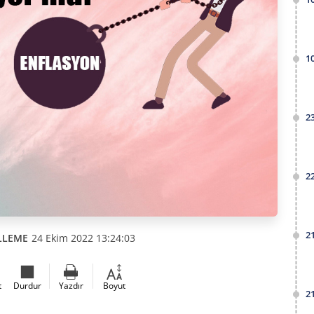
1
2
2
2
LLEME
24 Ekim 2022 13:24:03
t
Durdur
Yazdır
Boyut
2