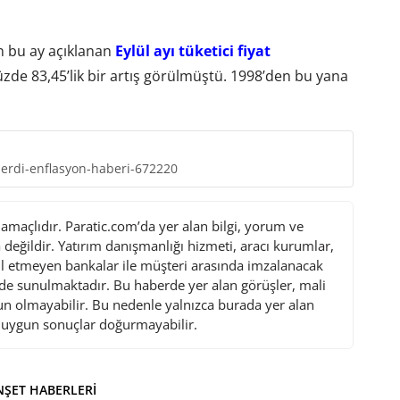
an bu ay açıklanan
Eylül ayı tüketici fiyat
yüzde 83,45’lik bir artış görülmüştü. 1998’den bu yana
rdi-enflasyon-haberi-672220
maçlıdır. Paratic.com’da yer alan bilgi, yorum ve
değildir. Yatırım danışmanlığı hizmeti, aracı kurumlar,
l etmeyen bankalar ile müşteri arasında imzalanacak
de sunulmaktadır. Bu haberde yer alan görüşler, mali
gun olmayabilir. Bu nedenle yalnızca burada yer alan
i uygun sonuçlar doğurmayabilir.
ŞET HABERLERI