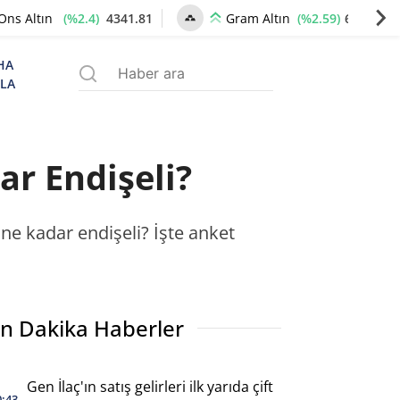
(%2.4)
4341.81
(%2.59)
6660.55
Ons Altın
Gram Altın
HA
ZLA
r Endişeli?
 ne kadar endişeli? İşte anket
n Dakika Haberler
Gen İlaç'ın satış gelirleri ilk yarıda çift
0:43