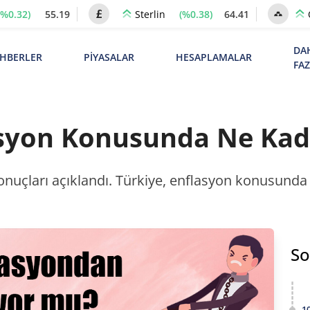
(%0.32)
55.19
(%0.38)
64.41
Sterlin
DA
HBERLER
PİYASALAR
HESAPLAMALAR
FA
asyon Konusunda Ne Kada
sonuçları açıklandı. Türkiye, enflasyon konusunda
So
1