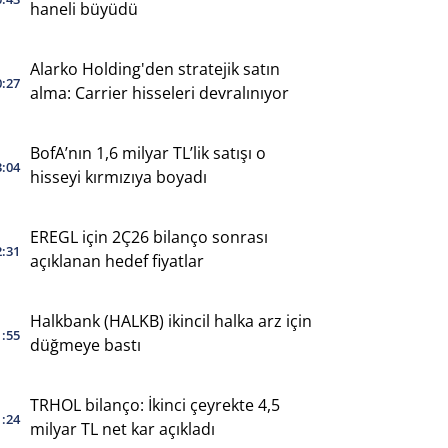
haneli büyüdü
Alarko Holding'den stratejik satın
0:27
alma: Carrier hisseleri devralınıyor
BofA’nın 1,6 milyar TL’lik satışı o
3:04
hisseyi kırmızıya boyadı
EREGL için 2Ç26 bilanço sonrası
2:31
açıklanan hedef fiyatlar
Halkbank (HALKB) ikincil halka arz için
1:55
düğmeye bastı
TRHOL bilanço: İkinci çeyrekte 4,5
1:24
milyar TL net kar açıkladı