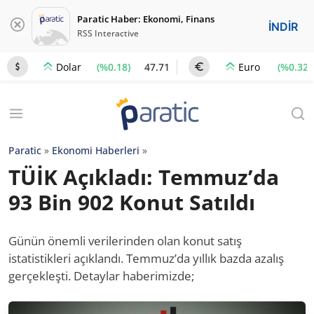
Paratic Haber: Ekonomi, Finans
İNDİR
RSS Interactive
(%0.18)
47.71
(%0.32)
Dolar
Euro
Paratic
»
Ekonomi Haberleri
»
TÜİK Açıkladı: Temmuz’da
93 Bin 902 Konut Satıldı
Günün önemli verilerinden olan konut satış
istatistikleri açıklandı. Temmuz’da yıllık bazda azalış
gerçekleşti. Detaylar haberimizde;