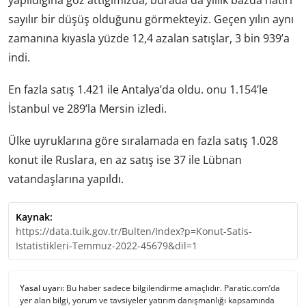
yapıldığına göz attığımızda, burada da yıllık bazda hatırı
sayılır bir düşüş olduğunu görmekteyiz. Geçen yılın aynı
zamanına kıyasla yüzde 12,4 azalan satışlar, 3 bin 939’a
indi.
En fazla satış 1.421 ile Antalya’da oldu. onu 1.154’le
İstanbul ve 289’la Mersin izledi.
Ülke uyruklarına göre sıralamada en fazla satış 1.028
konut ile Ruslara, en az satış ise 37 ile Lübnan
vatandaşlarına yapıldı.
Kaynak:
https://data.tuik.gov.tr/Bulten/Index?p=Konut-Satis-
Istatistikleri-Temmuz-2022-45679&dil=1
Yasal uyarı:
Bu haber sadece bilgilendirme amaçlıdır. Paratic.com’da
yer alan bilgi, yorum ve tavsiyeler yatırım danışmanlığı kapsamında