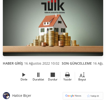
HABER GİRİŞ
16 Ağustos 2022 10:02
SON GÜNCELLEME
16 Ağus
Dinle
Duraklat
Durdur
Yazdır
Boyut
Hatice Biçer