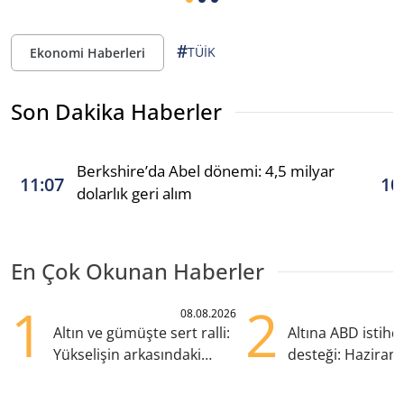
#
TÜİK
Ekonomi Haberleri
Son Dakika Haberler
Berkshire’da Abel dönemi: 4,5 milyar
11:07
10
dolarlık geri alım
En Çok Okunan Haberler
1
2
08.08.2026
Altın ve gümüşte sert ralli:
Altına ABD istih
Yükselişin arkasındaki
desteği: Haziran
kritik etkenler
yana en yüksek s