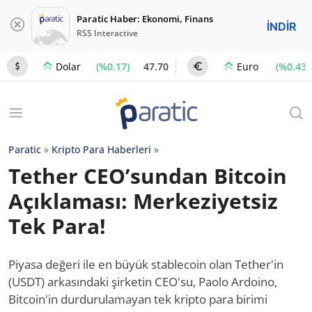
Paratic Haber: Ekonomi, Finans
İNDİR
RSS Interactive
(%0.17)
47.70
(%0.43)
Dolar
Euro
Paratic
»
Kripto Para Haberleri
»
Tether CEO’sundan Bitcoin
Açıklaması: Merkeziyetsiz
Tek Para!
Piyasa değeri ile en büyük stablecoin olan Tether'in
(USDT) arkasındaki şirketin CEO'su, Paolo Ardoino,
Bitcoin'in durdurulamayan tek kripto para birimi