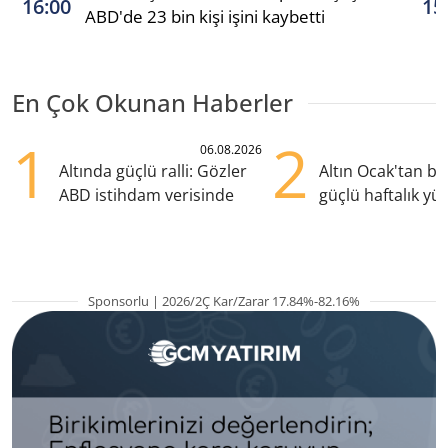
16:00
15
ABD'de 23 bin kişi işini kaybetti
En Çok Okunan Haberler
1
2
06.08.2026
Altında güçlü ralli: Gözler
Altın Ocak'tan b
ABD istihdam verisinde
güçlü haftalık yük
hazırlanıyor
Sponsorlu | 2026/2Ç Kar/Zarar 17.84%-82.16%