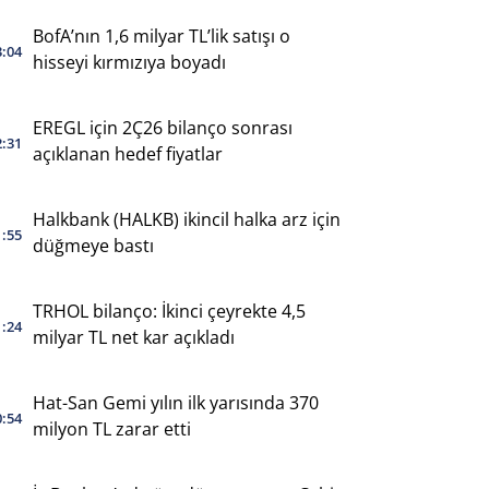
BofA’nın 1,6 milyar TL’lik satışı o
3:04
hisseyi kırmızıya boyadı
EREGL için 2Ç26 bilanço sonrası
2:31
açıklanan hedef fiyatlar
Halkbank (HALKB) ikincil halka arz için
1:55
düğmeye bastı
TRHOL bilanço: İkinci çeyrekte 4,5
1:24
milyar TL net kar açıkladı
Hat-San Gemi yılın ilk yarısında 370
0:54
milyon TL zarar etti