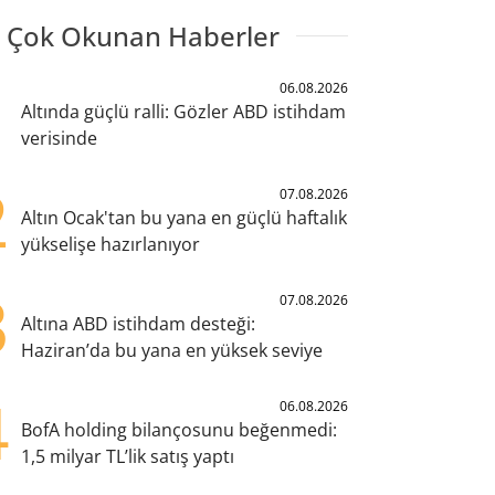
 Çok Okunan Haberler
1
06.08.2026
Altında güçlü ralli: Gözler ABD istihdam
verisinde
2
07.08.2026
Altın Ocak'tan bu yana en güçlü haftalık
yükselişe hazırlanıyor
3
07.08.2026
Altına ABD istihdam desteği:
Haziran’da bu yana en yüksek seviye
4
06.08.2026
BofA holding bilançosunu beğenmedi:
1,5 milyar TL’lik satış yaptı