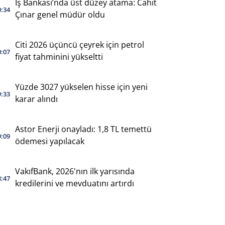
İş Bankası’nda üst düzey atama: Cahit
0:34
Çınar genel müdür oldu
Citi 2026 üçüncü çeyrek için petrol
0:07
fiyat tahminini yükseltti
Yüzde 3027 yükselen hisse için yeni
9:33
karar alındı
Astor Enerji onayladı: 1,8 TL temettü
9:09
ödemesi yapılacak
VakıfBank, 2026'nın ilk yarısında
8:47
kredilerini ve mevduatını artırdı