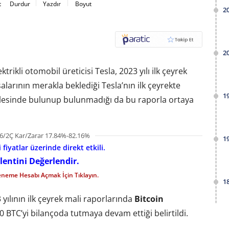
t
Durdur
Yazdır
Boyut
2
2
ikli otomobil üreticisi Tesla, 2023 yılı ilk çeyrek
salarının merakla beklediği Tesla’nın ilk çeyrekte
1
mlesinde bulunup bulunmadığı da bu raporla ortaya
6/2Ç Kar/Zarar 17.84%-82.16%
1
fiyatlar üzerinde direkt etkili.
lentini Değerlendir.
eneme Hesabı Açmak İçin Tıklayın.
1
yılının ilk çeyrek mali raporlarında
Bitcoin
0 BTC’yi bilançoda tutmaya devam ettiği belirtildi.