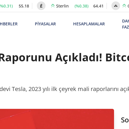
(%0.31)
55.18
(%0.38)
64.41
Sterlin
DA
HBERLER
PİYASALAR
HESAPLAMALAR
FA
 Raporunu Açıkladı! Bit
evi Tesla, 2023 yılı ilk çeyrek mali raporlarını açık
So