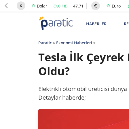
(%0.18)
47.71
Dolar
Euro
HABERLER
RE
Paratic
»
Ekonomi Haberleri
»
Tesla İlk Çeyrek
Oldu?
Elektrikli otomobil üreticisi dünya d
Detaylar haberde;