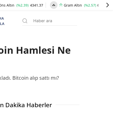
(%2.39)
4341.37
(%2.57)
6659.77
Ons Altın
Gram Altın
HA
ZLA
coin Hamlesi Ne
ladı. Bitcoin alıp sattı mı?
n Dakika Haberler