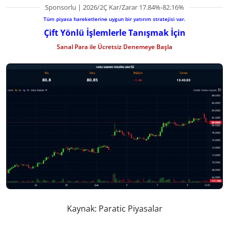
Sponsorlu | 2026/2Ç Kar/Zarar 17.84%-82.16%
Tüm piyasa hareketlerine uygun bir yatırım stratejisi var.
Çift Yönlü İşlemlerle Tanışmak İçin
Sanal Para ile Ücretsiz Denemeye Başla
Kaynak: Paratic Piyasalar