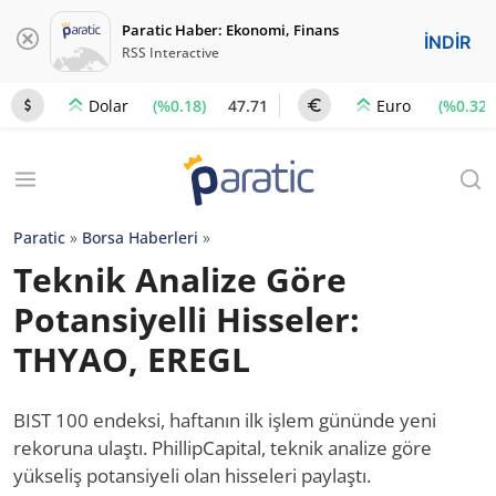
Paratic Haber: Ekonomi, Finans
İNDİR
RSS Interactive
(%0.18)
47.71
(%0.32)
Dolar
Euro
Paratic
»
Borsa Haberleri
»
Teknik Analize Göre
Potansiyelli Hisseler:
THYAO, EREGL
BIST 100 endeksi, haftanın ilk işlem gününde yeni
rekoruna ulaştı. PhillipCapital, teknik analize göre
yükseliş potansiyeli olan hisseleri paylaştı.