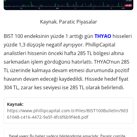
Kaynak. Paratic Piyasalar
BIST 100 endeksinin yüzde 1 arttığı gün
THYAO
hisseleri
yüzde 1,3 düşüşle negatif ayrışıyor. PhillipCapital
analistleri hissenin önceki hafta 285 TL bölgesi altına
sarkmadan işlem gördüğünü hatırlattı. THYAO’nun 285
TL üzerinde kalmaya devam etmesi durumunda pozitif
havanın devam edeceği kaydedildi. Hissede hedef fiyat
304 TL, zarar kes seviyesi ise 285 TL olarak belirlendi.
Kaynak:
https://www.phillipcapital.com.tr/Files/BIST100Bulletin/9d3
61048-c416-4472-9a5f-4fc6f6b9f4e8.pdf
Yasal uyarı:
Bu haber sadece bilgilendirme amaçlıdır. Paratic.com’da