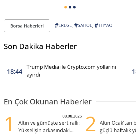
#
#
#
,
,
EREGL
SAHOL
THYAO
Borsa Haberleri
Son Dakika Haberler
Trump Media ile Crypto.com yollarını
18:44
18
ayırdı
En Çok Okunan Haberler
1
2
08.08.2026
Altın ve gümüşte sert ralli:
Altın Ocak'tan b
Yükselişin arkasındaki
güçlü haftalık yük
kritik etkenler
hazırlanıyor