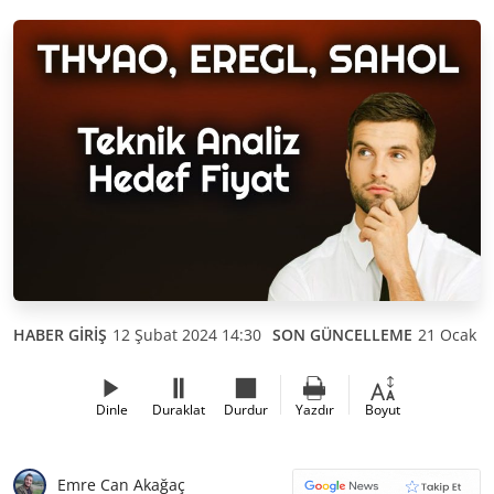
HABER GİRİŞ
12 Şubat 2024 14:30
SON GÜNCELLEME
21 Ocak 2
Dinle
Duraklat
Durdur
Yazdır
Boyut
Emre Can Akağaç