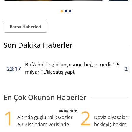
Borsa Haberleri
Son Dakika Haberler
BofA holding bilançosunu beğenmedi: 1,5
23:17
22
milyar TL’lik satış yaptı
En Çok Okunan Haberler
1
2
06.08.2026
Altında güçlü ralli: Gözler
Döviz piyasaları
ABD istihdam verisinde
bekleyiş hakim: Y
pozisyondan kaçı