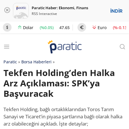
Paratic Haber: Ekonomi, Finans
İNDİR
RSS Interactive
(%0.05)
47.65
(%-0.13)
Dolar
Euro
Paratic
»
Borsa Haberleri
»
Tekfen Holding’den Halka
Arz Açıklaması: SPK’ya
Başvuracak
Tekfen Holding, bağlı ortaklıklarından Toros Tarım
Sanayi ve Ticaret’in piyasa şartlarına bağlı olarak halka
arz olabileceğini açıkladı. İşte detaylar;