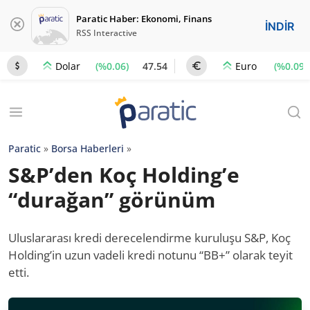
Paratic Haber: Ekonomi, Finans
İNDİR
RSS Interactive
(%0.06)
47.54
(%0.09)
Dolar
Euro
Paratic
»
Borsa Haberleri
»
S&P’den Koç Holding’e
“durağan” görünüm
Uluslararası kredi derecelendirme kuruluşu S&P, Koç
Holding’in uzun vadeli kredi notunu “BB+” olarak teyit
etti.