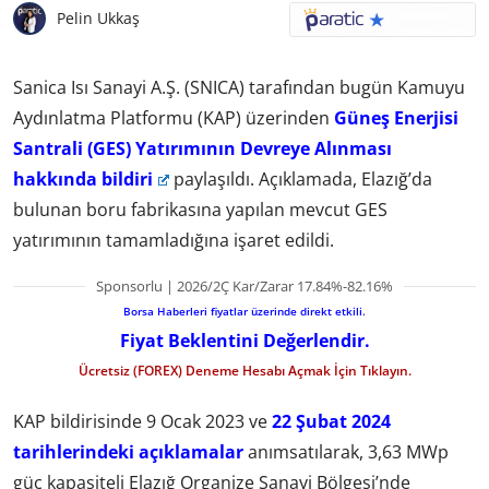
Pelin Ukkaş
Sanica Isı Sanayi A.Ş. (SNICA) tarafından bugün Kamuyu
Aydınlatma Platformu (KAP) üzerinden
Güneş Enerjisi
Santrali (GES) Yatırımının Devreye Alınması
hakkında bildiri
paylaşıldı. Açıklamada, Elazığ’da
bulunan boru fabrikasına yapılan mevcut GES
yatırımının tamamladığına işaret edildi.
Sponsorlu | 2026/2Ç Kar/Zarar 17.84%-82.16%
Borsa Haberleri fiyatlar üzerinde direkt etkili.
Fiyat Beklentini Değerlendir.
Ücretsiz (FOREX) Deneme Hesabı Açmak İçin Tıklayın.
KAP bildirisinde 9 Ocak 2023 ve
22 Şubat 2024
tarihlerindeki açıklamalar
anımsatılarak, 3,63 MWp
güç kapasiteli Elazığ Organize Sanayi Bölgesi’nde