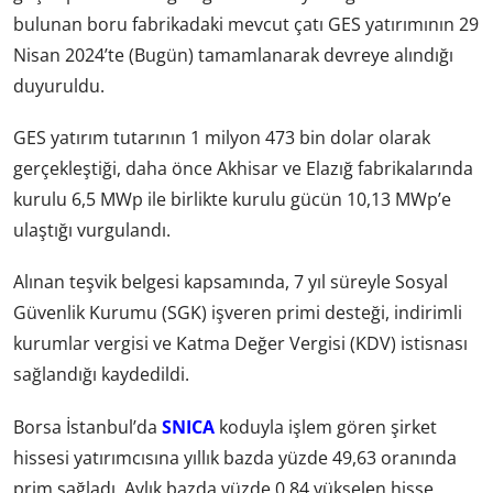
bulunan boru fabrikadaki mevcut çatı GES yatırımının 29
Nisan 2024’te (Bugün) tamamlanarak devreye alındığı
duyuruldu.
GES yatırım tutarının 1 milyon 473 bin dolar olarak
gerçekleştiği, daha önce Akhisar ve Elazığ fabrikalarında
kurulu 6,5 MWp ile birlikte kurulu gücün 10,13 MWp’e
ulaştığı vurgulandı.
Alınan teşvik belgesi kapsamında, 7 yıl süreyle Sosyal
Güvenlik Kurumu (SGK) işveren primi desteği, indirimli
kurumlar vergisi ve Katma Değer Vergisi (KDV) istisnası
sağlandığı kaydedildi.
Borsa İstanbul’da
SNICA
koduyla işlem gören şirket
hissesi yatırımcısına yıllık bazda yüzde 49,63 oranında
prim sağladı. Aylık bazda yüzde 0,84 yükselen hisse,