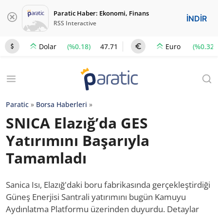
Paratic Haber: Ekonomi, Finans
İNDİR
RSS Interactive
(%0.18)
47.71
(%0.32)
Dolar
Euro
Paratic
»
Borsa Haberleri
»
SNICA Elazığ’da GES
Yatırımını Başarıyla
Tamamladı
Sanica Isı, Elazığ'daki boru fabrikasında gerçekleştirdiği
Güneş Enerjisi Santrali yatırımını bugün Kamuyu
Aydınlatma Platformu üzerinden duyurdu. Detaylar