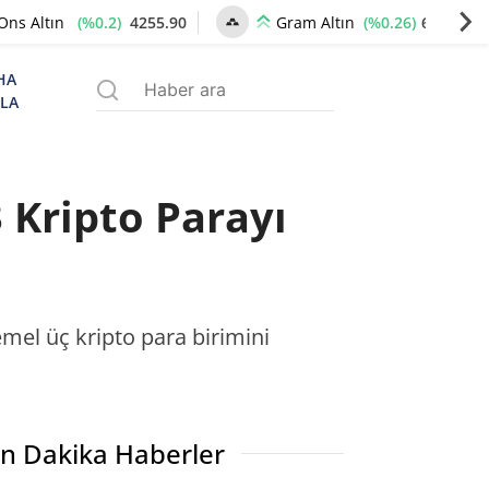
(%0.2)
4255.90
(%0.26)
6512.85
Ons Altın
Gram Altın
HA
ZLA
 Kripto Parayı
mel üç kripto para birimini
n Dakika Haberler