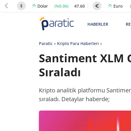
(%0.06)
47.60
Dolar
Euro
HABERLER
RE
Paratic
»
Kripto Para Haberleri
»
Santiment XLM G
Sıraladı
Kripto analitik platformu Santimen
sıraladı. Detaylar haberde;