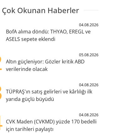
 Çok Okunan Haberler
1
04.08.2026
BofA alıma döndü: THYAO, EREGL ve
ASELS sepete eklendi
2
05.08.2026
Altın güçleniyor: Gözler kritik ABD
verilerinde olacak
3
04.08.2026
TÜPRAŞ'ın satış gelirleri ve kârlılığı ilk
yarıda güçlü büyüdü
4
04.08.2026
CVK Maden (CVKMD) yüzde 170 bedelli
için tarihleri paylaştı