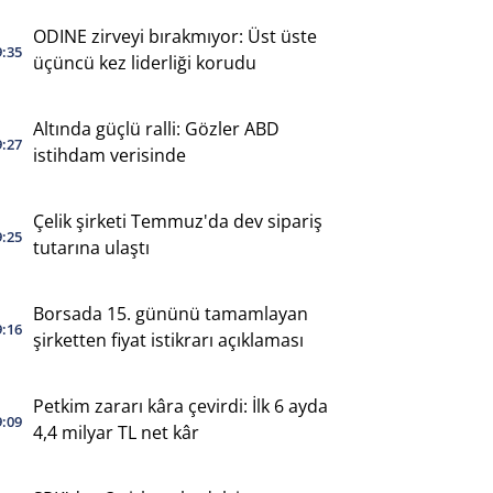
ODINE zirveyi bırakmıyor: Üst üste
9:35
üçüncü kez liderliği korudu
Altında güçlü ralli: Gözler ABD
9:27
istihdam verisinde
Çelik şirketi Temmuz'da dev sipariş
9:25
tutarına ulaştı
Borsada 15. gününü tamamlayan
9:16
şirketten fiyat istikrarı açıklaması
Petkim zararı kâra çevirdi: İlk 6 ayda
9:09
4,4 milyar TL net kâr