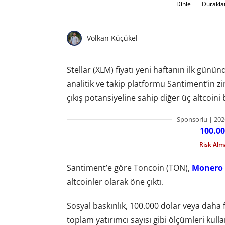
Dinle
Durakla
Volkan Küçükel
Stellar (XLM) fiyatı yeni haftanın ilk günü
analitik ve takip platformu Santiment’in zin
çıkış potansiyeline sahip diğer üç altcoini b
Sponsorlu | 202
100.00
Risk Al
Santiment’e göre Toncoin (TON),
Monero
altcoinler olarak öne çıktı.
Sosyal baskınlık, 100.000 dolar veya daha fa
toplam yatırımcı sayısı gibi ölçümleri kulla