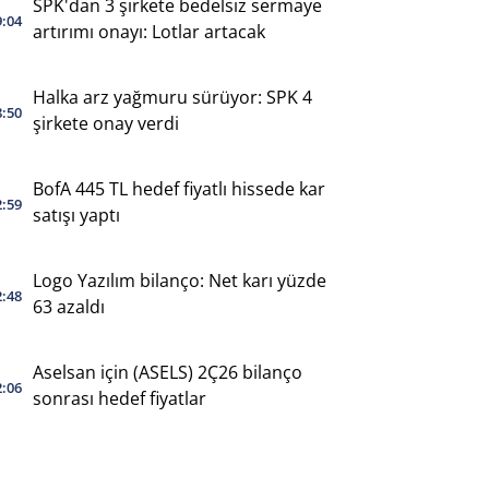
SPK'dan 3 şirkete bedelsiz sermaye
9:04
artırımı onayı: Lotlar artacak
Halka arz yağmuru sürüyor: SPK 4
8:50
şirkete onay verdi
BofA 445 TL hedef fiyatlı hissede kar
2:59
satışı yaptı
Logo Yazılım bilanço: Net karı yüzde
2:48
63 azaldı
Aselsan için (ASELS) 2Ç26 bilanço
2:06
sonrası hedef fiyatlar