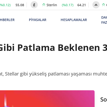
(%0.12)
55.08
(%0.17)
64.21
Sterlin
DA
HBERLER
PİYASALAR
HESAPLAMALAR
FA
ibi Patlama Beklenen 3
t, Stellar gibi yükseliş patlaması yaşaması muhte
So