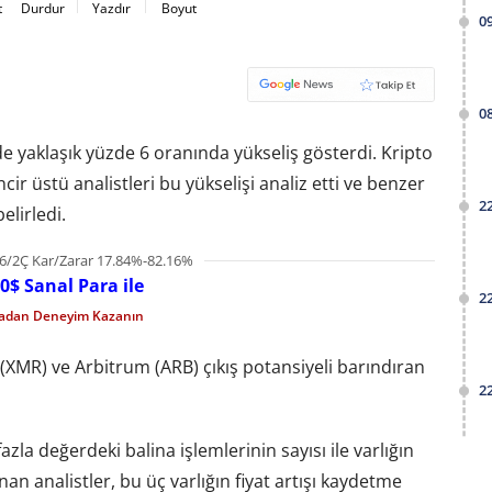
t
Durdur
Yazdır
Boyut
0
0
nde yaklaşık yüzde 6 oranında yükseliş gösterdi. Kripto
cir üstü analistleri bu yükselişi analiz etti ve benzer
2
elirledi.
6/2Ç Kar/Zarar 17.84%-82.16%
0$ Sanal Para ile
2
madan Deneyim Kazanın
(XMR) ve Arbitrum (ARB) çıkış potansiyeli barındıran
2
zla değerdeki balina işlemlerinin sayısı ile varlığın
nan analistler, bu üç varlığın fiyat artışı kaydetme