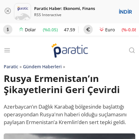
Paratic Haber: Ekonomi, Finans
İNDİR
RSS Interactive
(%0.05)
47.59
(%-0.08)
Dolar
Euro
Paratic
»
Gündem Haberleri
»
Rusya Ermenistan’ın
Şikayetlerini Geri Çevirdi
Azerbaycan’ın Dağlık Karabağ bölgesinde başlattığı
operasyondan Rusya'nın haberi olduğu suçlamasını
paylaşan Ermenistan’a Kremlin’den sert tepki geldi.