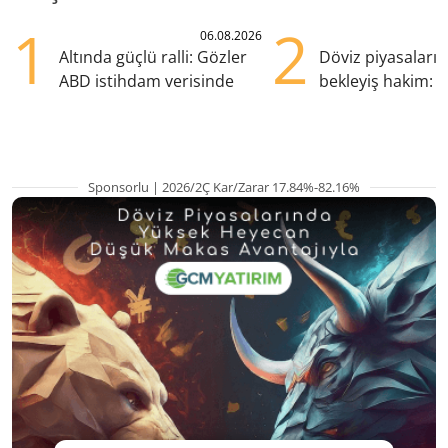
1
2
06.08.2026
Altında güçlü ralli: Gözler
Döviz piyasaları
ABD istihdam verisinde
bekleyiş hakim: Y
pozisyondan kaçı
Sponsorlu | 2026/2Ç Kar/Zarar 17.84%-82.16%