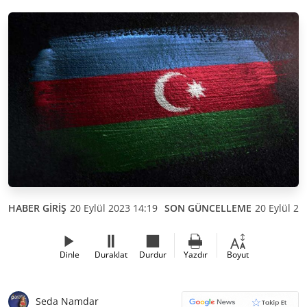
HABER GİRİŞ
20 Eylül 2023 14:19
SON GÜNCELLEME
20 Eylül 20
Dinle
Duraklat
Durdur
Yazdır
Boyut
Seda Namdar