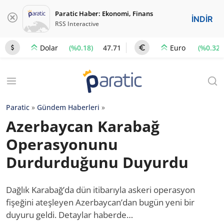
Paratic Haber: Ekonomi, Finans
İNDİR
RSS Interactive
(%0.18)
47.71
(%0.32)
Dolar
Euro
Paratic
»
Gündem Haberleri
»
Azerbaycan Karabağ
Operasyonunu
Durdurduğunu Duyurdu
Dağlık Karabağ’da dün itibarıyla askeri operasyon
fişeğini ateşleyen Azerbaycan’dan bugün yeni bir
duyuru geldi. Detaylar haberde…