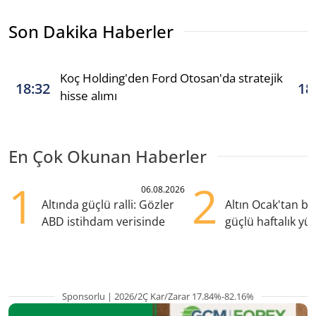
Son Dakika Haberler
Koç Holding'den Ford Otosan'da stratejik
18:32
18
hisse alımı
En Çok Okunan Haberler
1
2
06.08.2026
Altında güçlü ralli: Gözler
Altın Ocak'tan b
ABD istihdam verisinde
güçlü haftalık yük
hazırlanıyor
Sponsorlu | 2026/2Ç Kar/Zarar 17.84%-82.16%