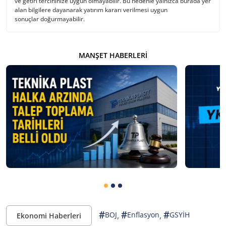
ve getiri tercihinize uygun olmayabilir. Bu nedenle yalnızca burada yer
alan bilgilere dayanarak yatırım kararı verilmesi uygun
sonuçlar doğurmayabilir.
MANŞET HABERLERI
#
#
#
,
,
BOJ
Enflasyon
GSYİH
Ekonomi Haberleri