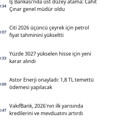
İş Bankası’nda üst düzey atama: Cahit
0:34
Çınar genel müdür oldu
Citi 2026 üçüncü çeyrek için petrol
0:07
fiyat tahminini yükseltti
Yüzde 3027 yükselen hisse için yeni
9:33
karar alındı
Astor Enerji onayladı: 1,8 TL temettü
9:09
ödemesi yapılacak
VakıfBank, 2026'nın ilk yarısında
8:47
kredilerini ve mevduatını artırdı