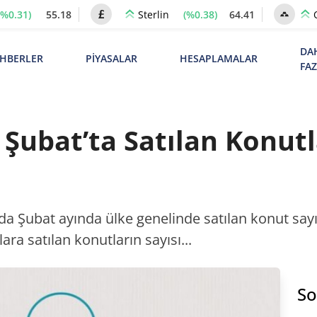
(%0.31)
55.18
(%0.38)
64.41
Sterlin
DA
HBERLER
PİYASALAR
HESAPLAMALAR
FA
 Şubat’ta Satılan Konutla
a Şubat ayında ülke genelinde satılan konut sayı
ra satılan konutların sayısı...
So