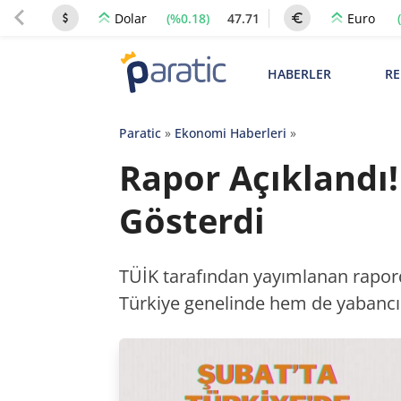
(%0.18)
47.71
Dolar
Euro
HABERLER
RE
Paratic
»
Ekonomi Haberleri
»
Rapor Açıklandı!
Gösterdi
TÜİK tarafından yayımlanan rapord
Türkiye genelinde hem de yabancıla