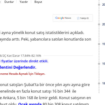
t
Durdur
Yazdır
Boyut
2
2
 ayına yönelik konut satış istatistiklerini açıkladı.
yında arttı. Peki, yabancılara satılan konutlarda son
1
6/2Ç Kar/Zarar 17.84%-82.16%
fiyatlar üzerinde direkt etkili.
1
lentini Değerlendir.
eneme Hesabı Açmak İçin Tıklayın.
1
ut satışları Şubat’ta bir önce yılın aynı ayına göre
enelinde en fazla konut satışı 16 bin 344 ile
e Ankara, 5 bin 168 ile İzmir geldi. Konut satışının en
yburt oldu.
Ocak ayında
80 bin 308 konut satılmıştı.