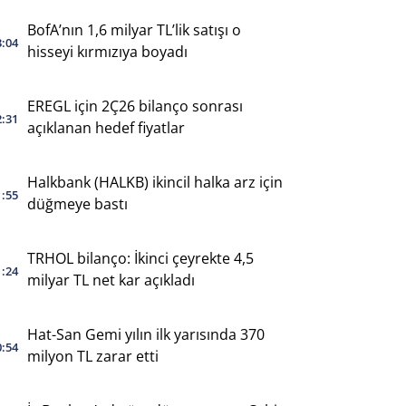
BofA’nın 1,6 milyar TL’lik satışı o
3:04
hisseyi kırmızıya boyadı
EREGL için 2Ç26 bilanço sonrası
2:31
açıklanan hedef fiyatlar
Halkbank (HALKB) ikincil halka arz için
1:55
düğmeye bastı
TRHOL bilanço: İkinci çeyrekte 4,5
1:24
milyar TL net kar açıkladı
Hat-San Gemi yılın ilk yarısında 370
0:54
milyon TL zarar etti