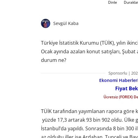
Dinle
Durakla
Sevgül Kaba
Türkiye İstatistik Kurumu (TÜİK), yılın ikinci
Ocak ayında azalan konut satışları, Şubat a
durum ne?
Sponsorlu | 202
Ekonomi Haberleri 
Fiyat Bek
Ücretsiz (FOREX) D
TÜİK tarafından yayımlanan rapora göre kon
yüzde 17,3 artarak 93 bin 902 oldu. Ülke g
İstanbul’da yapıldı. Sonrasında 8 bin 300 il
az olduğu iller ise Ardahan, Tunceli ve Ba