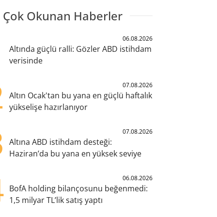
 Çok Okunan Haberler
1
06.08.2026
Altında güçlü ralli: Gözler ABD istihdam
verisinde
2
07.08.2026
Altın Ocak'tan bu yana en güçlü haftalık
yükselişe hazırlanıyor
3
07.08.2026
Altına ABD istihdam desteği:
Haziran’da bu yana en yüksek seviye
4
06.08.2026
BofA holding bilançosunu beğenmedi:
1,5 milyar TL’lik satış yaptı