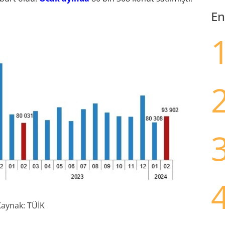
En
aynak: TÜİK