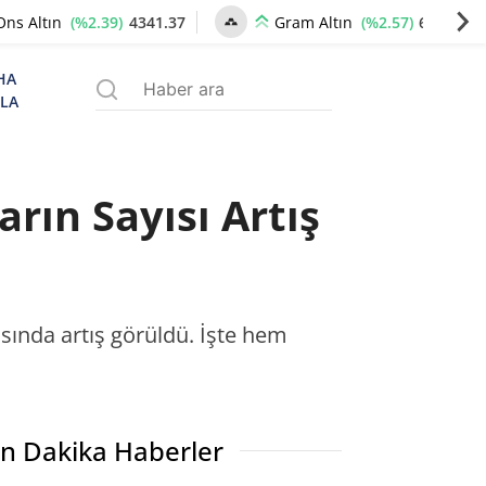
(%2.39)
4341.37
(%2.57)
6659.77
Ons Altın
Gram Altın
HA
ZLA
rın Sayısı Artış
sında artış görüldü. İşte hem
n Dakika Haberler