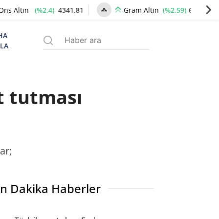
(%2.4)
4341.81
(%2.59)
6660.55
Ons Altın
Gram Altın
HA
ZLA
t tutması
ar;
n Dakika Haberler