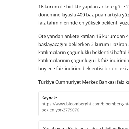
16 kurum ile birlikte yapılan ankete göre 
dönemine kıyasla 400 baz puan artışla yüzd
faiz tahminlerinde en yüksek beklenti yüzd
Öte yandan ankete katılan 16 kurumdan 4
başlayacağını beklerken 3 kurum Haziran a
katılımcıların çoğunluklu beklentisi haftal
katılımcılarının çoğunluğu ilk faiz indirimin
böylece faiz indirimi beklentisi bir öncek
Türkiye Cumhuriyet Merkez Bankası faiz ka
Kaynak:
https://www.bloomberght.com/bloomberg-ht-n
bekleniyor-3779076
Yasal uyarı:
Bu haber sadece bilgilendirme a