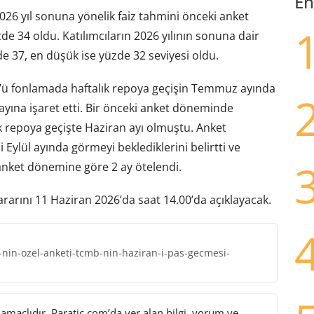
En
2026 yıl sonuna yönelik faiz tahmini önceki anket
e 34 oldu. Katılımcıların 2026 yılının sonuna dair
e 37, en düşük ise yüzde 32 seviyesi oldu.
’ü fonlamada haftalık repoya geçişin Temmuz ayında
yına işaret etti. Bir önceki anket döneminde
ık repoya geçişte Haziran ayı olmuştu. Anket
i Eylül ayında görmeyi beklediklerini belirtti ve
i anket dönemine göre 2 ay ötelendi.
rarını 11 Haziran 2026’da saat 14.00’da açıklayacak.
in-ozel-anketi-tcmb-nin-haziran-i-pas-gecmesi-
maçlıdır. Paratic.com’da yer alan bilgi, yorum ve