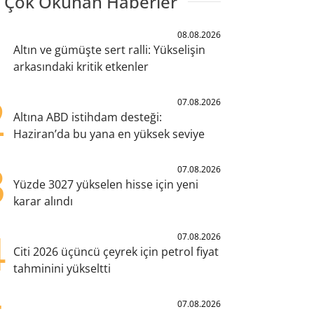
 Çok Okunan Haberler
1
08.08.2026
Altın ve gümüşte sert ralli: Yükselişin
arkasındaki kritik etkenler
2
07.08.2026
Altına ABD istihdam desteği:
Haziran’da bu yana en yüksek seviye
3
07.08.2026
Yüzde 3027 yükselen hisse için yeni
karar alındı
4
07.08.2026
Citi 2026 üçüncü çeyrek için petrol fiyat
tahminini yükseltti
07.08.2026