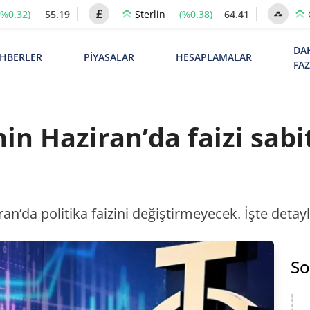
(%0.32)
55.19
(%0.38)
64.41
Sterlin
DA
HBERLER
PİYASALAR
HESAPLAMALAR
FA
in Haziran’da faizi sabi
’da politika faizini değiştirmeyecek. İşte detayl
So