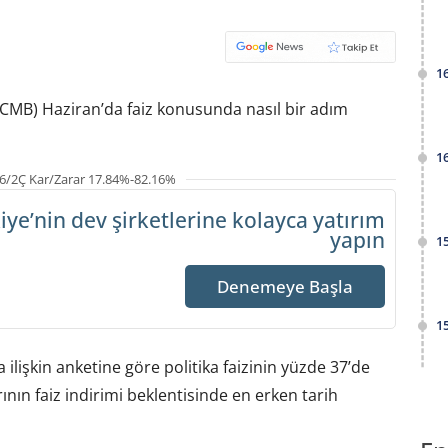
1
CMB) Haziran’da faiz konusunda nasıl bir adım
1
6/2Ç Kar/Zarar 17.84%-82.16%
iye’nin dev şirketlerine
kolayca yatırım
yapın
1
Denemeye Başla
1
ilişkin anketine göre politika faizinin yüzde 37’de
rının faiz indirimi beklentisinde en erken tarih