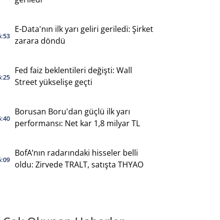
E-Data'nın ilk yarı geliri geriledi: Şirket
6:53
zarara döndü
Fed faiz beklentileri değişti: Wall
6:25
Street yükselişe geçti
Borusan Boru'dan güçlü ilk yarı
5:40
performansı: Net kar 1,8 milyar TL
BofA’nın radarındaki hisseler belli
5:09
oldu: Zirvede TRALT, satışta THYAO