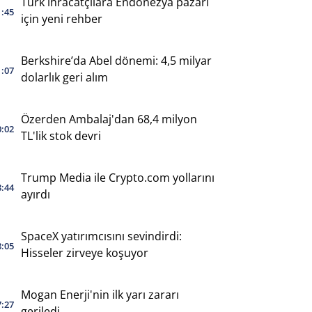
Türk ihracatçılara Endonezya pazarı
1:45
için yeni rehber
Berkshire’da Abel dönemi: 4,5 milyar
1:07
dolarlık geri alım
Özerden Ambalaj'dan 68,4 milyon
0:02
TL'lik stok devri
Trump Media ile Crypto.com yollarını
8:44
ayırdı
SpaceX yatırımcısını sevindirdi:
8:05
Hisseler zirveye koşuyor
Mogan Enerji'nin ilk yarı zararı
7:27
geriledi