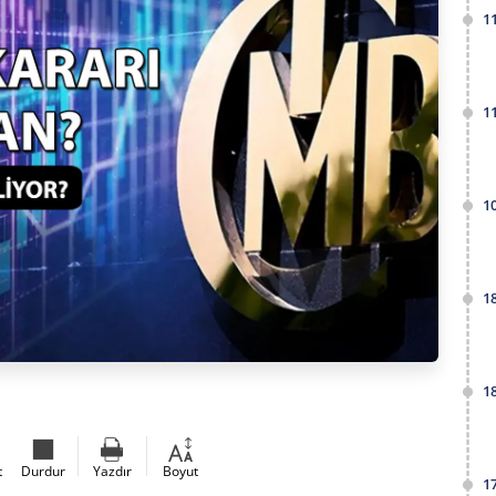
1
1
1
1
1
t
Durdur
Yazdır
Boyut
1