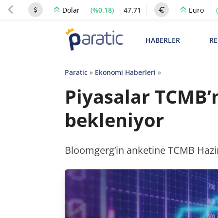
(%0.18)
47.71
Dolar
Euro
HABERLER
RE
Paratic
»
Ekonomi Haberleri
»
Piyasalar TCMB’n
bekleniyor
Bloomgerg’in anketine TCMB Haziran