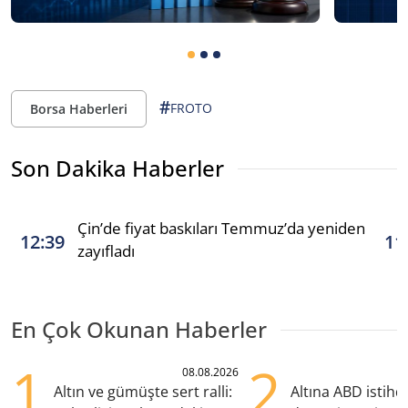
#
FROTO
Borsa Haberleri
Son Dakika Haberler
Çin’de fiyat baskıları Temmuz’da yeniden
12:39
11
zayıfladı
En Çok Okunan Haberler
1
2
08.08.2026
Altın ve gümüşte sert ralli:
Altına ABD istih