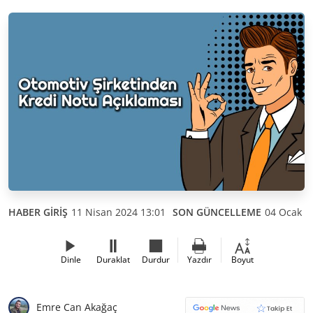
HABER GİRİŞ
11 Nisan 2024 13:01
SON GÜNCELLEME
04 Ocak 2
Dinle
Duraklat
Durdur
Yazdır
Boyut
Emre Can Akağaç