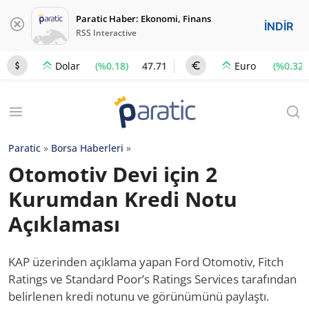
Paratic Haber: Ekonomi, Finans
İNDİR
RSS Interactive
(%0.18)
47.71
(%0.32)
Dolar
Euro
Paratic
»
Borsa Haberleri
»
Otomotiv Devi için 2
Kurumdan Kredi Notu
Açıklaması
KAP üzerinden açıklama yapan Ford Otomotiv, Fitch
Ratings ve Standard Poor’s Ratings Services tarafından
belirlenen kredi notunu ve görünümünü paylaştı.