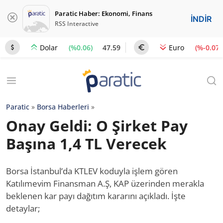
Paratic Haber: Ekonomi, Finans
İNDİR
RSS Interactive
(%0.06)
47.59
(%-0.07)
Dolar
Euro
Paratic
»
Borsa Haberleri
»
Onay Geldi: O Şirket Pay
Başına 1,4 TL Verecek
Borsa İstanbul’da KTLEV koduyla işlem gören
Katılımevim Finansman A.Ş, KAP üzerinden merakla
beklenen kar payı dağıtım kararını açıkladı. İşte
detaylar;