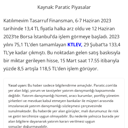
Kaynak: Paratic Piyasalar
Katılımevim Tasarruf Finansman, 6-7 Haziran 2023
tarihinde 13,4 TL fiyatla halka arz oldu ve 12 Haziran
2023’te Borsa İstanbul’da işlem görmeye başladı. 2023
yılını 75,1 TL’den tamamlayan
KTLEV,
29 Şubat’ta 133,4
TL’ye kadar çıkmıştı. Bu noktadan gelen satış baskısıyla
bir miktar gerileyen hisse, 15 Mart saat 17.55 itibarıyla
yüzde 8,5 artışla 118,5 TL’den işlem görüyor.
Yasal uyarı:
Bu haber sadece bilgilendirme amaçlıdır. Paratic.com’da
yer alan bilgi, yorum ve tavsiyeler yatırım danışmanlığı kapsamında
değildir. Yatırım danışmanlığı hizmeti, aracı kurumlar, portföy yönetim
şirketleri ve mevduat kabul etmeyen bankalar ile müşteri arasında
imzalanacak yatırım danışmanlığı sözleşmesi çerçevesinde
sunulmaktadır. Bu haberde yer alan görüşler, mali durumunuz ile risk
ve getiri tercihinize uygun olmayabilir. Bu nedenle yalnızca burada yer
alan bilgilere dayanarak yatırım kararı verilmesi uygun
sonuçlar doğurmayabilir.