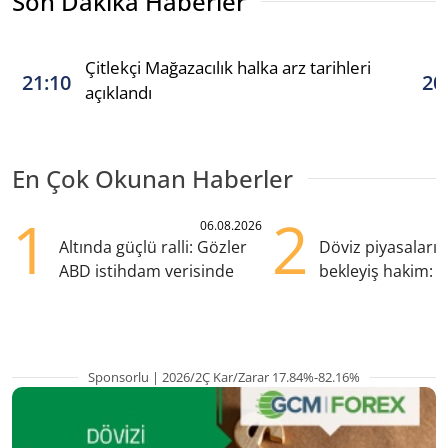
Son Dakika Haberler
Çitlekçi Mağazacılık halka arz tarihleri
21:10
20
açıklandı
En Çok Okunan Haberler
1
2
06.08.2026
Altında güçlü ralli: Gözler
Döviz piyasaları
ABD istihdam verisinde
bekleyiş hakim: Y
pozisyondan kaçı
Sponsorlu | 2026/2Ç Kar/Zarar 17.84%-82.16%