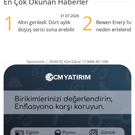
En Çok Okunan Haberler
1
2
31.07.2026
Altın geriledi: Dört aylık
Bewen Enerji halk
düşüş serisi sona erebilir
neden ertelendi?
açıklama geldi
Sponsorlu | 2026/2Ç Kar/Zarar 17.84%-82.16%