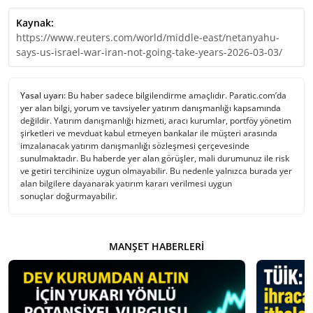
Kaynak:
https://www.reuters.com/world/middle-east/netanyahu-
says-us-israel-war-iran-not-going-take-years-2026-03-03/
Yasal uyarı:
Bu haber sadece bilgilendirme amaçlıdır. Paratic.com’da
yer alan bilgi, yorum ve tavsiyeler yatırım danışmanlığı kapsamında
değildir. Yatırım danışmanlığı hizmeti, aracı kurumlar, portföy yönetim
şirketleri ve mevduat kabul etmeyen bankalar ile müşteri arasında
imzalanacak yatırım danışmanlığı sözleşmesi çerçevesinde
sunulmaktadır. Bu haberde yer alan görüşler, mali durumunuz ile risk
ve getiri tercihinize uygun olmayabilir. Bu nedenle yalnızca burada yer
alan bilgilere dayanarak yatırım kararı verilmesi uygun
sonuçlar doğurmayabilir.
MANŞET HABERLERI