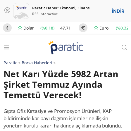
Paratic Haber: Ekonomi, Finans
İNDİR
RSS Interactive
(%0.18)
47.71
(%0.32)
Dolar
Euro
Paratic
»
Borsa Haberleri
»
Net Karı Yüzde 5982 Artan
Şirket Temmuz Ayında
Temettü Verecek!
Gıpta Ofis Kırtasiye ve Promosyon Ürünleri, KAP
bildiriminde kar payı dağıtım işlemlerine ilişkin
yönetim kurulu kararı hakkında açıklamada bulundu.