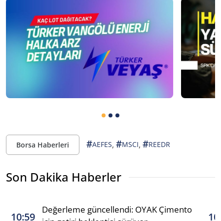
#
#
#
,
,
AEFES
MSCI
REEDR
Borsa Haberleri
Son Dakika Haberler
Değerleme güncellendi: OYAK Çimento
10:59
10