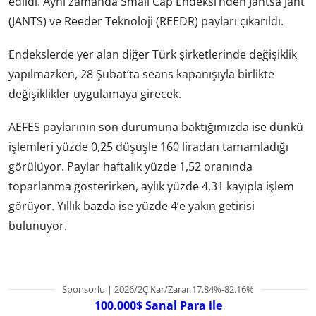
edildi. Aynı zamanda Small Cap Endeksi’nden Jantsa Jant
(JANTS) ve Reeder Teknoloji (REEDR) payları çıkarıldı.
Endekslerde yer alan diğer Türk şirketlerinde değişiklik
yapılmazken, 28 Şubat’ta seans kapanışıyla birlikte
değişiklikler uygulamaya girecek.
AEFES paylarının son durumuna baktığımızda ise dünkü
işlemleri yüzde 0,25 düşüşle 160 liradan tamamladığı
görülüyor. Paylar haftalık yüzde 1,52 oranında
toparlanma gösterirken, aylık yüzde 4,31 kayıpla işlem
görüyor. Yıllık bazda ise yüzde 4’e yakın getirisi
bulunuyor.
Sponsorlu | 2026/2Ç Kar/Zarar 17.84%-82.16%
100.000$ Sanal Para ile