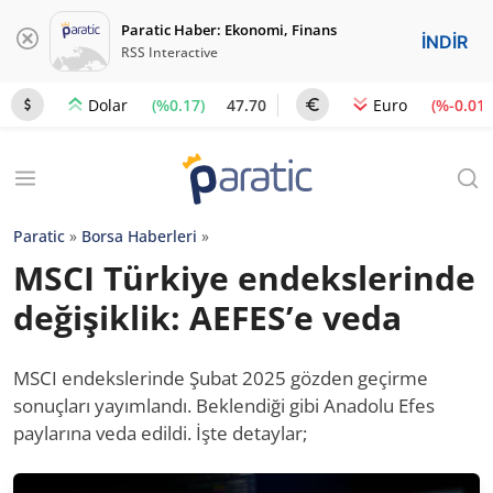
Paratic Haber: Ekonomi, Finans
İNDİR
RSS Interactive
(%0.17)
47.70
(%-0.01)
Dolar
Euro
Paratic
»
Borsa Haberleri
»
MSCI Türkiye endekslerinde
değişiklik: AEFES’e veda
MSCI endekslerinde Şubat 2025 gözden geçirme
sonuçları yayımlandı. Beklendiği gibi Anadolu Efes
paylarına veda edildi. İşte detaylar;