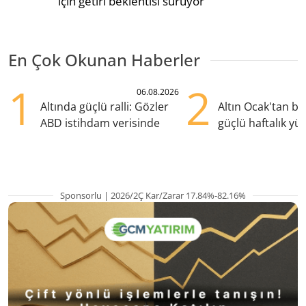
için getiri beklentisi sürüyor
En Çok Okunan Haberler
1
2
06.08.2026
Altında güçlü ralli: Gözler
Altın Ocak'tan b
ABD istihdam verisinde
güçlü haftalık yük
hazırlanıyor
Sponsorlu | 2026/2Ç Kar/Zarar 17.84%-82.16%