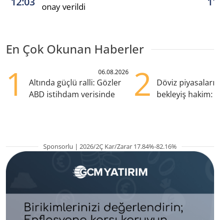
12:03
11
onay verildi
En Çok Okunan Haberler
1
2
06.08.2026
Altında güçlü ralli: Gözler
Döviz piyasaları
ABD istihdam verisinde
bekleyiş hakim: Y
pozisyondan kaçı
Sponsorlu | 2026/2Ç Kar/Zarar 17.84%-82.16%