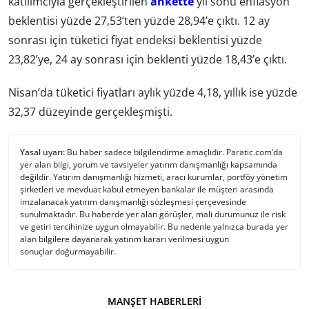
katılımcıyla gerçekleştirilen
ankette
yıl sonu enflasyon
beklentisi yüzde 27,53’ten yüzde 28,94’e çıktı. 12 ay
sonrası için tüketici fiyat endeksi beklentisi yüzde
23,82’ye, 24 ay sonrası için beklenti yüzde 18,43’e çıktı.
Nisan’da tüketici fiyatları aylık yüzde 4,18, yıllık ise yüzde
32,37 düzeyinde gerçekleşmişti.
Yasal uyarı:
Bu haber sadece bilgilendirme amaçlıdır. Paratic.com’da
yer alan bilgi, yorum ve tavsiyeler yatırım danışmanlığı kapsamında
değildir. Yatırım danışmanlığı hizmeti, aracı kurumlar, portföy yönetim
şirketleri ve mevduat kabul etmeyen bankalar ile müşteri arasında
imzalanacak yatırım danışmanlığı sözleşmesi çerçevesinde
sunulmaktadır. Bu haberde yer alan görüşler, mali durumunuz ile risk
ve getiri tercihinize uygun olmayabilir. Bu nedenle yalnızca burada yer
alan bilgilere dayanarak yatırım kararı verilmesi uygun
sonuçlar doğurmayabilir.
MANŞET HABERLERI