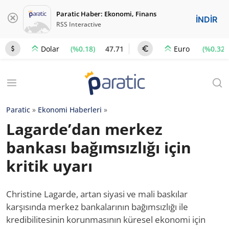
Paratic Haber: Ekonomi, Finans
İNDİR
RSS Interactive
(%0.18)
47.71
(%0.32)
Dolar
Euro
Paratic
»
Ekonomi Haberleri
»
Lagarde’dan merkez
bankası bağımsızlığı için
kritik uyarı
Christine Lagarde, artan siyasi ve mali baskılar
karşısında merkez bankalarının bağımsızlığı ile
kredibilitesinin korunmasının küresel ekonomi için