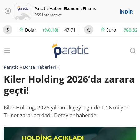
Paratic Haber: Ekonomi, Finans
İNDİR
RSS Interactive
(%0.18)
47.71
(%0.32)
Dolar
Euro
Paratic
»
Borsa Haberleri
»
Kiler Holding 2026’da zarara
geçti!
Kiler Holding, 2026 yılının ilk çeyreğinde 1,16 milyon
TL net zarar açıkladı. Detaylar haberde: