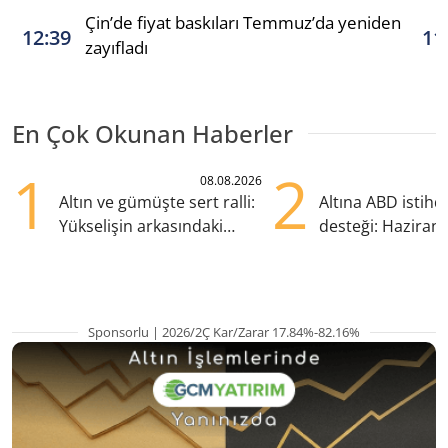
Çin’de fiyat baskıları Temmuz’da yeniden
12:39
11
zayıfladı
En Çok Okunan Haberler
1
2
08.08.2026
Altın ve gümüşte sert ralli:
Altına ABD istih
Yükselişin arkasındaki
desteği: Haziran
kritik etkenler
yana en yüksek s
Sponsorlu | 2026/2Ç Kar/Zarar 17.84%-82.16%