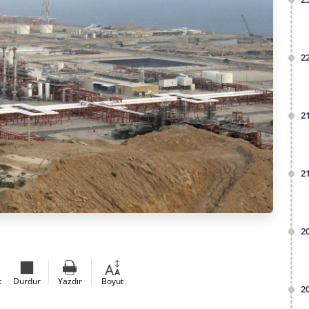
2
2
2
2
t
Durdur
Yazdır
Boyut
2