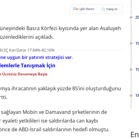
2
 güneyindeki Basra Körfezi kıyısında yer alan Asaluyeh
üzenlediklerini açıkladı.
1
6/2Ç Kar/Zarar 17.84%-82.16%
e uygun bir yatırım stratejisi var.
şlemlerle Tanışmak İçin
1
le Ücretsiz Denemeye Başla
okimya ihracatının yaklaşık yüzde 85’ini oluşturduğunu
1
tti.
jen sağlayan Mobin ve Damavand şirketlerinin de
eyaleti yetkilileri ise saldırılarda can kaybı
ce de ABD-İsrail saldırılarının hedefi olmuştu.
En