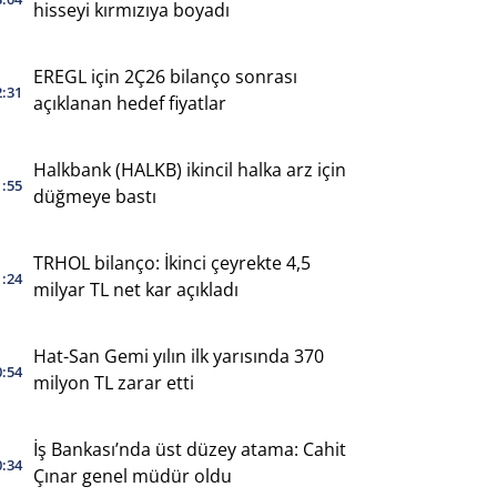
hisseyi kırmızıya boyadı
EREGL için 2Ç26 bilanço sonrası
2:31
açıklanan hedef fiyatlar
Halkbank (HALKB) ikincil halka arz için
1:55
düğmeye bastı
TRHOL bilanço: İkinci çeyrekte 4,5
1:24
milyar TL net kar açıkladı
Hat-San Gemi yılın ilk yarısında 370
0:54
milyon TL zarar etti
İş Bankası’nda üst düzey atama: Cahit
0:34
Çınar genel müdür oldu