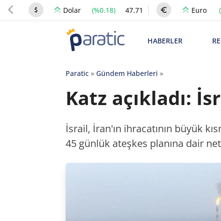
(%0.18)
47.71
Dolar
Euro
HABERLER
RE
Paratic
»
Gündem Haberleri
»
Katz açıkladı: İs
İsrail, İran'ın ihracatının büyük 
45 günlük ateşkes planına dair net