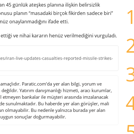
 45 günlük ateşkes planına ilişkin belirsizlik
konusu planın “masadaki birçok fikirden sadece biri”
üz onaylanmadığını ifade etti.
tiği ve nihai kararın henüz verilmediğini vurguladı.
s/iran-live-updates-casualties-reported-missile-strikes-
maçlıdır. Paratic.com’da yer alan bilgi, yorum ve
değildir. Yatırım danışmanlığı hizmeti, aracı kurumlar,
l etmeyen bankalar ile müşteri arasında imzalanacak
de sunulmaktadır. Bu haberde yer alan görüşler, mali
gun olmayabilir. Bu nedenle yalnızca burada yer alan
i uygun sonuçlar doğurmayabilir.