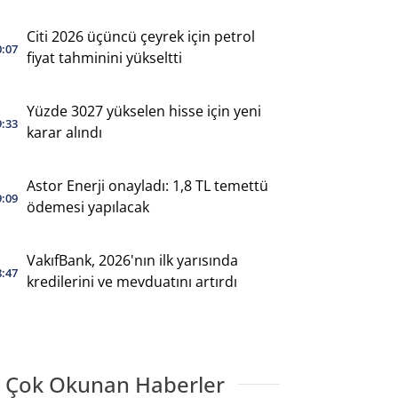
Citi 2026 üçüncü çeyrek için petrol
0:07
fiyat tahminini yükseltti
Yüzde 3027 yükselen hisse için yeni
9:33
karar alındı
Astor Enerji onayladı: 1,8 TL temettü
9:09
ödemesi yapılacak
VakıfBank, 2026'nın ilk yarısında
8:47
kredilerini ve mevduatını artırdı
 Çok Okunan Haberler