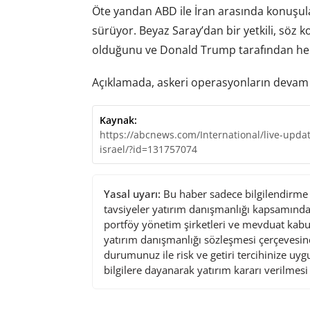
Öte yandan ABD ile İran arasında konuşulan
sürüyor. Beyaz Saray’dan bir yetkili, söz 
olduğunu ve Donald Trump tarafından hen
Açıklamada, askeri operasyonların devam et
Kaynak:
https://abcnews.com/International/live-update
israel/?id=131757074
Yasal uyarı:
Bu haber sadece bilgilendirme a
tavsiyeler yatırım danışmanlığı kapsamında 
portföy yönetim şirketleri ve mevduat kabu
yatırım danışmanlığı sözleşmesi çerçevesin
durumunuz ile risk ve getiri tercihinize uy
bilgilere dayanarak yatırım kararı verilmes