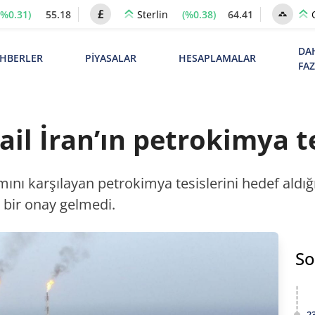
(%0.31)
55.18
(%0.38)
64.41
Sterlin
DA
HBERLER
PİYASALAR
HESAPLAMALAR
FA
rail İran’ın petrokimya t
kısmını karşılayan petrokimya tesislerini hedef al
 bir onay gelmedi.
So
2