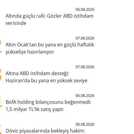
1
06.08.2026
Altında güçlü ralli: Gözler ABD istihdam
verisinde
2
07.08.2026
Altın Ocak'tan bu yana en güçlü haftalık
yükselişe hazırlanıyor
3
07.08.2026
Altına ABD istihdam desteği:
Haziran’da bu yana en yüksek seviye
4
06.08.2026
BofA holding bilançosunu beğenmedi:
1,5 milyar TL’lik satış yaptı
5
06.08.2026
Döviz piyasalarında bekleyiş hakim: