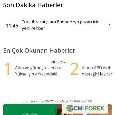
Son Dakika Haberler
Türk ihracatçılara Endonezya pazarı için
11:45
11
yeni rehber
En Çok Okunan Haberler
1
2
08.08.2026
Altın ve gümüşte sert ralli:
Altına ABD istih
Yükselişin arkasındaki
desteği: Haziran
kritik etkenler
yana en yüksek s
Sponsorlu | 2026/2Ç Kar/Zarar 17.84%-82.16%