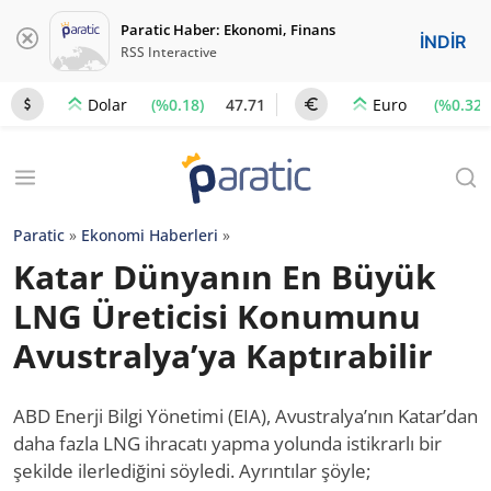
Paratic Haber: Ekonomi, Finans
İNDİR
RSS Interactive
(%0.18)
47.71
(%0.32)
Dolar
Euro
Paratic
»
Ekonomi Haberleri
»
Katar Dünyanın En Büyük
LNG Üreticisi Konumunu
Avustralya’ya Kaptırabilir
ABD Enerji Bilgi Yönetimi (EIA), Avustralya’nın Katar’dan
daha fazla LNG ihracatı yapma yolunda istikrarlı bir
şekilde ilerlediğini söyledi. Ayrıntılar şöyle;