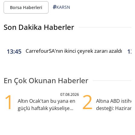
#
KARSN
Borsa Haberleri
Son Dakika Haberler
CarrefourSA’nın ikinci çeyrek zararı azaldı
13:45
13
En Çok Okunan Haberler
1
2
07.08.2026
Altın Ocak'tan bu yana en
Altına ABD istih
güçlü haftalık yükselişe
desteği: Haziran
hazırlanıyor
yana en yüksek s