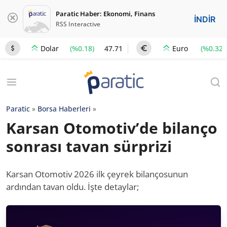
Paratic Haber: Ekonomi, Finans
İNDİR
RSS Interactive
(%0.18)
47.71
(%0.32)
Dolar
Euro
Paratic
»
Borsa Haberleri
»
Karsan Otomotiv’de bilanço
sonrası tavan sürprizi
Karsan Otomotiv 2026 ilk çeyrek bilançosunun
ardından tavan oldu. İşte detaylar;