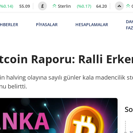
(%0.14)
55.09
(%0.17)
64.20
Sterlin
DA
HBERLER
PİYASALAR
HESAPLAMALAR
FA
coin Raporu: Ralli Erke
n halving olayına sayılı günler kala madencilik s
u belirtti.
So
2