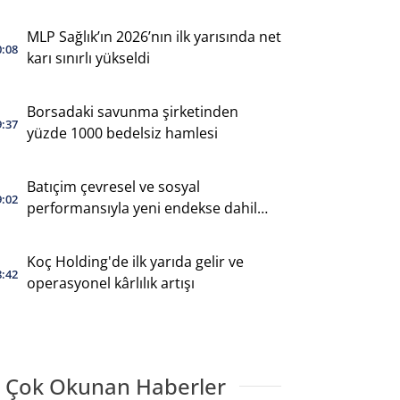
MLP Sağlık’ın 2026’nın ilk yarısında net
0:08
karı sınırlı yükseldi
Borsadaki savunma şirketinden
9:37
yüzde 1000 bedelsiz hamlesi
Batıçim çevresel ve sosyal
9:02
performansıyla yeni endekse dahil
oldu
Koç Holding'de ilk yarıda gelir ve
8:42
operasyonel kârlılık artışı
 Çok Okunan Haberler