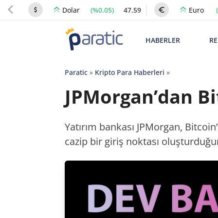
(%0.05)
47.59
Dolar
Euro
HABERLER
RE
Paratic
»
Kripto Para Haberleri
»
JPMorgan’dan Bit
Yatırım bankası JPMorgan, Bitcoin’i
cazip bir giriş noktası oluşturduğun