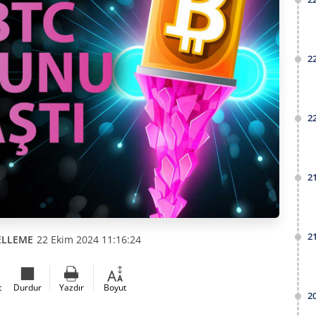
2
2
2
2
ELLEME
22 Ekim 2024 11:16:24
t
Durdur
Yazdır
Boyut
2