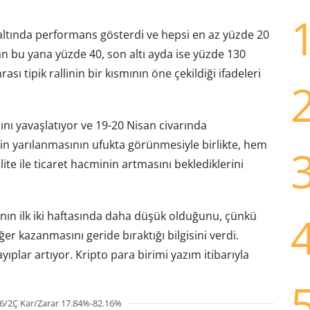
 altında performans gösterdi ve hepsi en az yüzde 20
an bu yana yüzde 40, son altı ayda ise yüzde 130
sı tipik rallinin bir kısmının öne çekildiği ifadeleri
ını yavaşlatıyor ve 19-20 Nisan civarında
oin yarılanmasının ufukta görünmesiyle birlikte, hem
te ile ticaret hacminin artmasını beklediklerini
ının ilk iki haftasında daha düşük olduğunu, çünkü
r kazanmasını geride bıraktığı bilgisini verdi.
ayıplar artıyor. Kripto para birimi yazım itibarıyla
6/2Ç Kar/Zarar 17.84%-82.16%