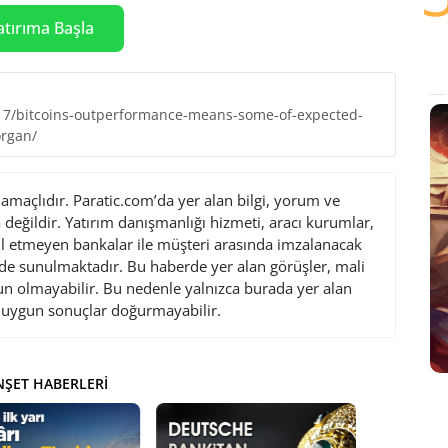
atırıma Başla
17/bitcoins-outperformance-means-some-of-expected-
organ/
maçlıdır. Paratic.com’da yer alan bilgi, yorum ve
değildir. Yatırım danışmanlığı hizmeti, aracı kurumlar,
l etmeyen bankalar ile müşteri arasında imzalanacak
de sunulmaktadır. Bu haberde yer alan görüşler, mali
gun olmayabilir. Bu nedenle yalnızca burada yer alan
i uygun sonuçlar doğurmayabilir.
ŞET HABERLERI