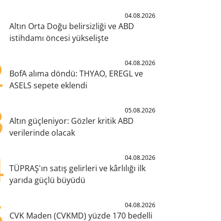
1
04.08.2026
Altın Orta Doğu belirsizliği ve ABD
istihdamı öncesi yükselişte
2
04.08.2026
BofA alıma döndü: THYAO, EREGL ve
ASELS sepete eklendi
3
05.08.2026
Altın güçleniyor: Gözler kritik ABD
verilerinde olacak
4
04.08.2026
TÜPRAŞ'ın satış gelirleri ve kârlılığı ilk
yarıda güçlü büyüdü
5
04.08.2026
CVK Maden (CVKMD) yüzde 170 bedelli