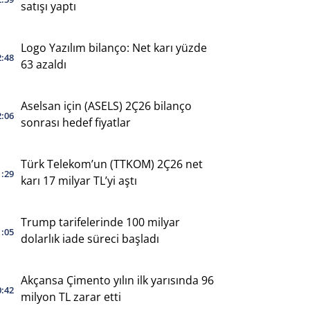
satışı yaptı
Logo Yazılım bilanço: Net karı yüzde
2:48
63 azaldı
Aselsan için (ASELS) 2Ç26 bilanço
2:06
sonrası hedef fiyatlar
Türk Telekom’un (TTKOM) 2Ç26 net
1:29
karı 17 milyar TL’yi aştı
Trump tarifelerinde 100 milyar
1:05
dolarlık iade süreci başladı
Akçansa Çimento yılın ilk yarısında 96
0:42
milyon TL zarar etti