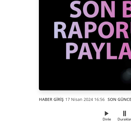
HABER GİRİŞ
17 Nisan 2024 16:56
SON GÜNC
Dinle
Durakla