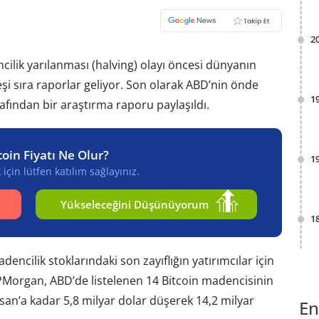
2
cilik yarılanması (halving) olayı öncesi dünyanın
şi sıra raporlar geliyor. Son olarak ABD’nin önde
1
fından bir araştırma raporu paylaşıldı.
coin Fiyatı Ne Olur?
1
için lütfen katılım sağlayınız.
Yükseleceğini Düşünüyorum
1
ncilik stoklarındaki son zayıflığın yatırımcılar için
. JPMorgan, ABD’de listelenen 14 Bitcoin madencisinin
san’a kadar 5,8 milyar dolar düşerek 14,2 milyar
En