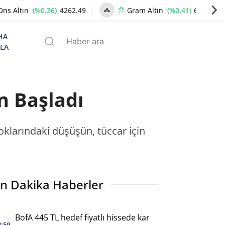
(%0.36)
4262.49
(%0.41)
6522.51
Ons Altın
Gram Altın
HA
ZLA
n Başladı
toklarındaki düşüşün, tüccar için
n Dakika Haberler
BofA 445 TL hedef fiyatlı hissede kar
2:59