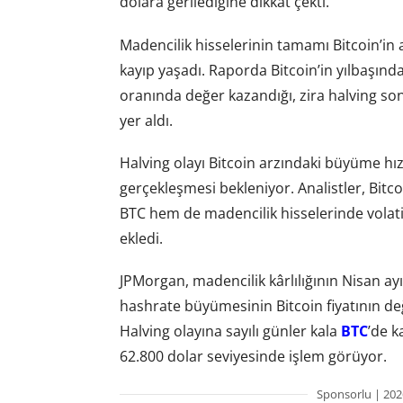
dolara gerilediğine dikkat çekti.
Madencilik hisselerinin tamamı Bitcoin’in
kayıp yaşadı. Raporda Bitcoin’in yılbaşınd
oranında değer kazandığı, zira halving sonra
yer aldı.
Halving olayı Bitcoin arzındaki büyüme hız
gerçekleşmesi bekleniyor. Analistler, Bitc
BTC hem de madencilik hisselerinde volatili
ekledi.
JPMorgan, madencilik kârlılığının Nisan ay
hashrate büyümesinin Bitcoin fiyatının değe
Halving olayına sayılı günler kala
BTC
’de k
62.800 dolar seviyesinde işlem görüyor.
Sponsorlu | 202