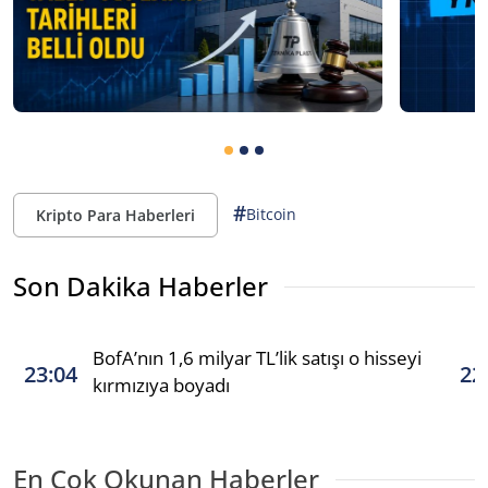
#
Bitcoin
Kripto Para Haberleri
Son Dakika Haberler
BofA’nın 1,6 milyar TL’lik satışı o hisseyi
23:04
22
kırmızıya boyadı
En Çok Okunan Haberler