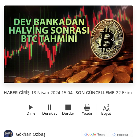
HABER GİRİŞ
18 Nisan 2024 15:04
SON GÜNCELLEME
22 Ekim 2
Dinle
Duraklat
Durdur
Yazdır
Boyut
Gökhan Özbaş