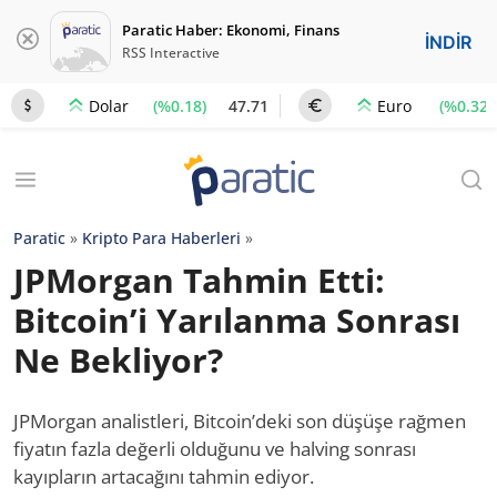
Paratic Haber: Ekonomi, Finans
İNDİR
RSS Interactive
(%0.18)
47.71
(%0.32)
Dolar
Euro
Paratic
»
Kripto Para Haberleri
»
JPMorgan Tahmin Etti:
Bitcoin’i Yarılanma Sonrası
Ne Bekliyor?
JPMorgan analistleri, Bitcoin’deki son düşüşe rağmen
fiyatın fazla değerli olduğunu ve halving sonrası
kayıpların artacağını tahmin ediyor.