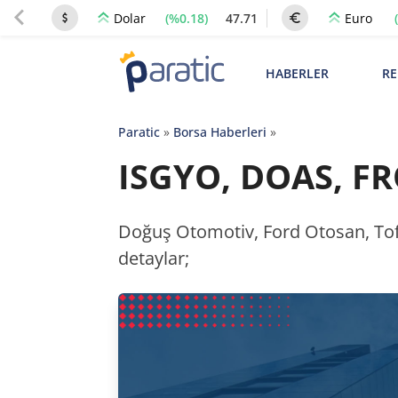
(%0.18)
47.71
Dolar
Euro
HABERLER
RE
Paratic
»
Borsa Haberleri
»
ISGYO, DOAS, FRO
Doğuş Otomotiv, Ford Otosan, Tofaş
detaylar;