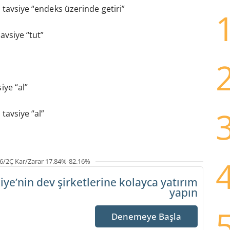
, tavsiye “endeks üzerinde getiri”
tavsiye “tut”
iye “al”
 tavsiye “al”
6/2Ç Kar/Zarar 17.84%-82.16%
iye’nin dev şirketlerine
kolayca yatırım
yapın
Denemeye Başla