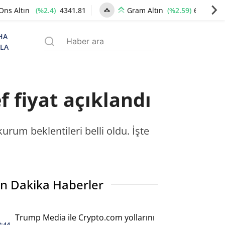
(%2.4)
4341.81
(%2.59)
6660.55
Ons Altın
Gram Altın
HA
ZLA
 fiyat açıklandı
rum beklentileri belli oldu. İşte
n Dakika Haberler
Trump Media ile Crypto.com yollarını
8:44