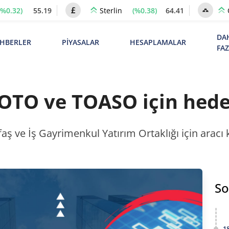
(%0.32)
55.19
(%0.38)
64.41
Sterlin
DA
HBERLER
PİYASALAR
HESAPLAMALAR
FA
TO ve TOASO için hedef
 ve İş Gayrimenkul Yatırım Ortaklığı için aracı ku
So
1