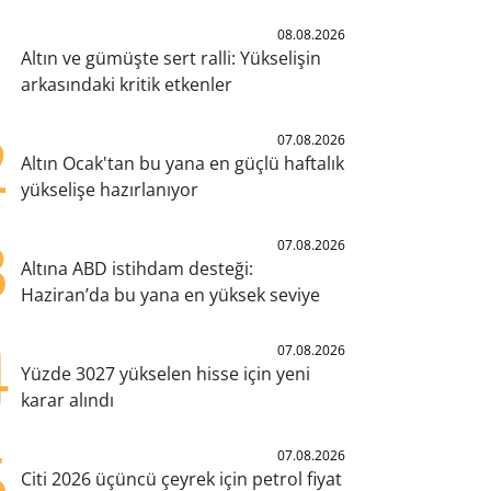
1
08.08.2026
Altın ve gümüşte sert ralli: Yükselişin
arkasındaki kritik etkenler
2
07.08.2026
Altın Ocak'tan bu yana en güçlü haftalık
yükselişe hazırlanıyor
3
07.08.2026
Altına ABD istihdam desteği:
Haziran’da bu yana en yüksek seviye
4
07.08.2026
Yüzde 3027 yükselen hisse için yeni
karar alındı
5
07.08.2026
Citi 2026 üçüncü çeyrek için petrol fiyat