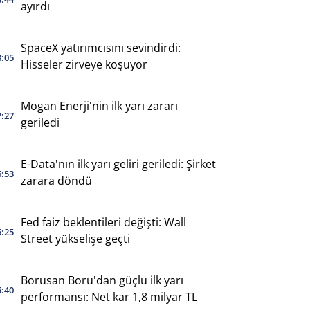
ayırdı
SpaceX yatırımcısını sevindirdi:
8:05
Hisseler zirveye koşuyor
Mogan Enerji'nin ilk yarı zararı
7:27
geriledi
E-Data'nın ilk yarı geliri geriledi: Şirket
6:53
zarara döndü
Fed faiz beklentileri değişti: Wall
6:25
Street yükselişe geçti
Borusan Boru'dan güçlü ilk yarı
5:40
performansı: Net kar 1,8 milyar TL