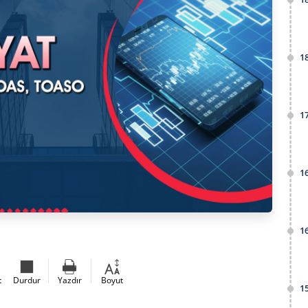
1
1
1
1
t
Durdur
Yazdır
Boyut
1