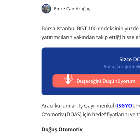
Emre Can Akağaç
Borsa İstanbul BIST 100 endeksinin yüzde 
yatırımcıların yakından takip ettiği hisseler
Sizce DO
Sonuçları görmek 
Düşeceğini Düşünüyorum
Aracı kurumlar, İş Gayrimenkul (
ISGYO
), 
Otomotiv (DOAS) için hedef fiyatlarını ve ta
Doğuş Otomotiv