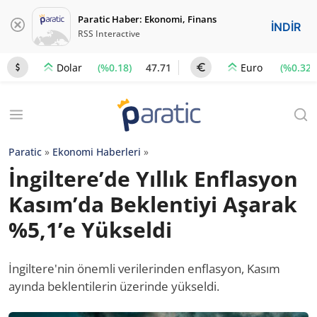
Paratic Haber: Ekonomi, Finans
İNDİR
RSS Interactive
(%0.18)
47.71
(%0.32)
Dolar
Euro
Paratic
»
Ekonomi Haberleri
»
İngiltere’de Yıllık Enflasyon
Kasım’da Beklentiyi Aşarak
%5,1’e Yükseldi
İngiltere'nin önemli verilerinden enflasyon, Kasım
ayında beklentilerin üzerinde yükseldi.